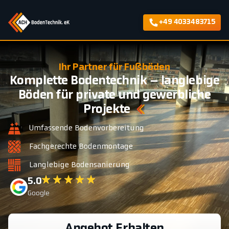
+49 4033483715
Ihr Partner für Fußböden
Komplette Bodentechnik – langlebige
Böden für private und gewerbliche
Projekte
Umfassende Bodenvorbereitung
Fachgerechte Bodenmontage
Langlebige Bodensanierung
5.0
Google