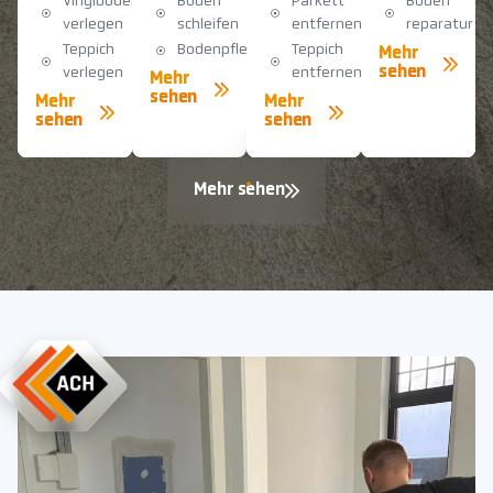
Vinylboden
Boden
Parkett
Boden
verlegen
schleifen
entfernen
reparatur
Teppich
Bodenpflege
Teppich
Mehr
sehen
verlegen
entfernen
Mehr
sehen
Mehr
Mehr
sehen
sehen
Mehr sehen