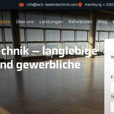
info@ach-bodentechnik.com
Hamburg + 200
tseite
Über uns
Leistungen
Referenzen
Blog
chnik – langlebige
V
und gewerbliche
E
T