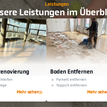
Leistungen
sere Leistungen im Überbl
Renovierung
Boden Entfernen
hleifen
Parkett entfernen
lege
Teppich entfernen
Mehr sehen
Mehr seh