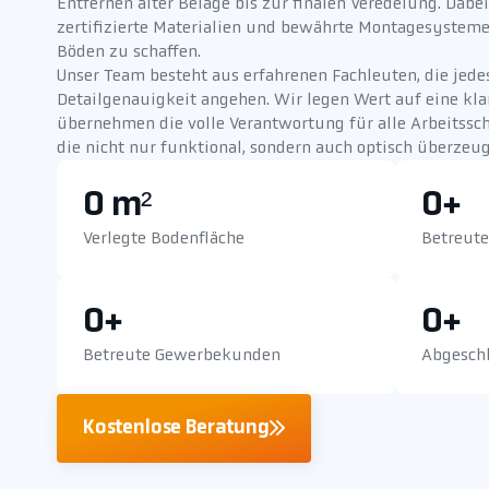
Entfernen alter Beläge bis zur finalen Veredelung. Dabe
zertifizierte Materialien und bewährte Montagesysteme
Böden zu schaffen.
Unser Team besteht aus erfahrenen Fachleuten, die jede
Detailgenauigkeit angehen. Wir legen Wert auf eine k
übernehmen die volle Verantwortung für alle Arbeitsschr
die nicht nur funktional, sondern auch optisch überzeu
0
 m²
0
+
Verlegte Bodenfläche
Betreut
0
+
0
+
Betreute Gewerbekunden
Abgeschl
Kostenlose Beratung