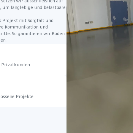
i setzen wir ausschließlich auf
, um langlebige und belastbare
s Projekt mit Sorgfalt und
lare Kommunikation und
itte. So garantieren wir Böden,
gen.
e Privatkunden
ossene Projekte