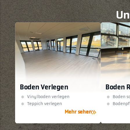
Un
Boden Verlegen
Boden 
Vinylboden verlegen
Boden sc
Teppich verlegen
Bodenpf
Mehr sehen