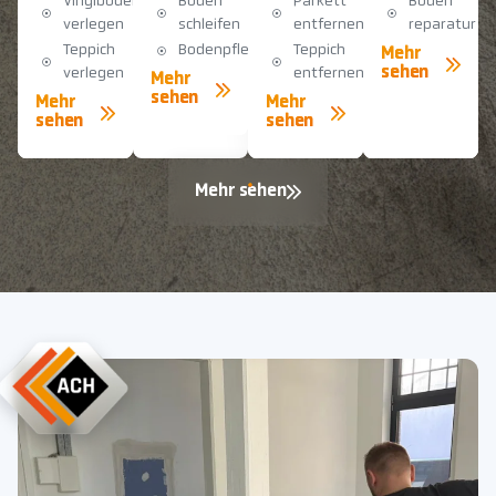
Vinylboden
Boden
Parkett
Boden
verlegen
schleifen
entfernen
reparatur
Teppich
Bodenpflege
Teppich
Mehr
sehen
verlegen
entfernen
Mehr
sehen
Mehr
Mehr
sehen
sehen
Mehr sehen