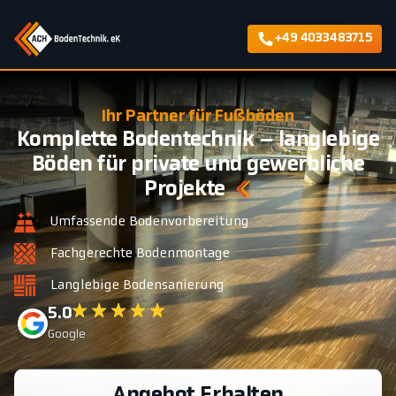
+49 4033483715
Ihr Partner für Fußböden
Komplette Bodentechnik – langlebige
Böden für private und gewerbliche
Projekte
Umfassende Bodenvorbereitung
Fachgerechte Bodenmontage
Langlebige Bodensanierung
5.0
Google