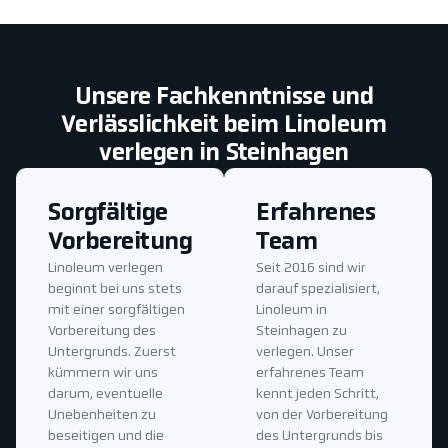
Unsere Fachkenntnisse und
Verlässlichkeit beim Linoleum
verlegen in Steinhagen
Sorgfältige
Erfahrenes
Vorbereitung
Team
Linoleum verlegen
Seit 2016 sind wir
beginnt bei uns stets
darauf spezialisiert,
mit einer sorgfältigen
Linoleum in
Vorbereitung des
Steinhagen zu
Untergrunds. Zuerst
verlegen. Unser
kümmern wir uns
erfahrenes Team
darum, eventuelle
kennt jeden Schritt,
Unebenheiten zu
von der Vorbereitung
beseitigen und die
des Untergrunds bis