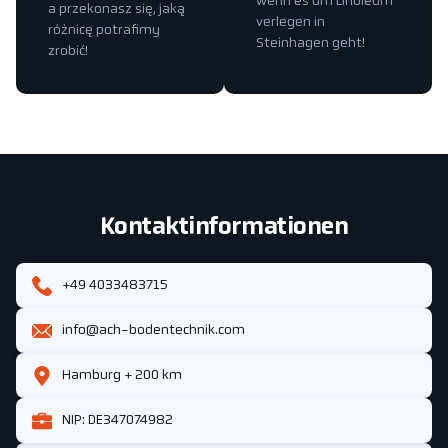
wenn es um Linoleum
a przekonasz się, jaką
verlegen in
różnicę potrafimy
Steinhagen geht!
zrobić!
Kontaktinformationen
+49 4033483715
info@ach-bodentechnik.com
Hamburg + 200 km
NIP: DE347074982