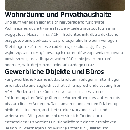
Wohnräume und Privathaushalte
Linoleum verlegen eignet sich hervorragend für private
Wohnräume, gdzie trwałe i łatwe w pielęgnacji podłogi są na
wagę złota. Nasza firma, ACH – Bodentechnik, dba o dokładne
przygotowanie podłoża oraz profesjonalne linoleum verlegen
Steinhagen, które zniesie codzienną eksploatację. Dzięki
wykorzystaniu certyfikowanych materiałów zapewniamy równą
powierzchnię oraz długą żywotność.Czy nie jest miło mieć
podłogę, na której można polegać każdego dnia?
Gewerbliche Objekte und Büros
Für gewerbliche Räume ist das Linoleum verlegen in Steinhagen
eine robuste und zugleich ästhetisch ansprechende Lösung. Bei
ACH – Bodentechnik kümmern wir uns um alles: von der
Entfernung alter Beläge über die Vorbereitung des Untergrunds
bis zum finalen Verlegen. Dank unserer langjährigen Erfahrung
bleibt das Linoleum, auch bei starker Nutzung, stabil und
widerstandsfähig.Warum sollten Sie sich für Linoleum
entscheiden? Es vereint Funktionalität mit einem attraktiven
Design. In Steinhagen sind wir Ihr Partner für Qualität und