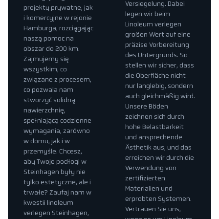
Versiegelung. Dabei
projekty prywatne, jak
legen wir beim
i komercyjne w rejonie
Linoleum verlegen
Hamburga, rozciągając
großen Wert auf eine
naszą pomoc na
präzise Vorbereitung
obszar do 200 km.
des Untergrunds. So
Zajmujemy się
stellen wir sicher, dass
wszystkim, co
die Oberfläche nicht
związane z procesem,
nur langlebig, sondern
co pozwala nam
auch gleichmäßig wird.
stworzyć solidną
Unsere Böden
nawierzchnię,
zeichnen sich durch
spełniającą codzienne
hohe Belastbarkeit
wymagania, zarówno
und ansprechende
w domu, jak i w
Ästhetik aus, und das
przemyśle. Chcesz,
erreichen wir durch die
aby Twoje podłogi w
Verwendung von
Steinhagen były nie
zertifizierten
tylko estetyczne, ale i
Materialien und
trwałe? Zaufaj nam w
erprobten Systemen.
kwestii linoleum
Vertrauen Sie uns,
verlegen Steinhagen,