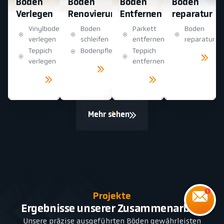
Boden
Boden
Boden
Boden
Verlegen
Renovierung
Entfernen
reparatur
Vinylboden
Boden
Parkett
Boden
verlegen
schleifen
entfernen
reparatur
Teppich
Bodenpflege
Teppich
Mehr
sehen
verlegen
entfernen
Mehr
sehen
Mehr
Mehr
sehen
sehen
Mehr sehen
Projekte
Ergebnisse unserer Zusammenarbeit
Unsere präzise ausgeführten Böden gewährleisten