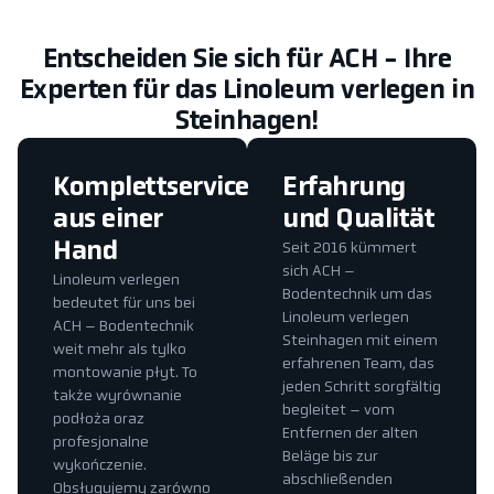
Entscheiden Sie sich für ACH - Ihre
Experten für das Linoleum verlegen in
Steinhagen!
Komplettservice
Erfahrung
aus einer
und Qualität
Hand
Seit 2016 kümmert
sich ACH –
Linoleum verlegen
Bodentechnik um das
bedeutet für uns bei
Linoleum verlegen
ACH – Bodentechnik
Steinhagen mit einem
weit mehr als tylko
erfahrenen Team, das
montowanie płyt. To
jeden Schritt sorgfältig
także wyrównanie
begleitet – vom
podłoża oraz
Entfernen der alten
profesjonalne
Beläge bis zur
wykończenie.
abschließenden
Obsługujemy zarówno