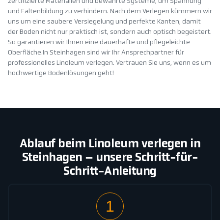
zertifizierte Materialien und bewährte Systeme, um Spannung
und Faltenbildung zu verhindern. Nach dem Verlegen kümmern wir
uns um eine saubere Versiegelung und perfekte Kanten, damit
der Boden nicht nur praktisch ist, sondern auch optisch begeistert.
So garantieren wir Ihnen eine dauerhafte und pflegeleichte
Oberfläche.In Steinhagen sind wir Ihr Ansprechpartner für
professionelles Linoleum verlegen. Vertrauen Sie uns, wenn es um
hochwertige Bodenlösungen geht!
Ablauf beim Linoleum verlegen in
Steinhagen – unsere Schritt-für-
Schritt-Anleitung
1