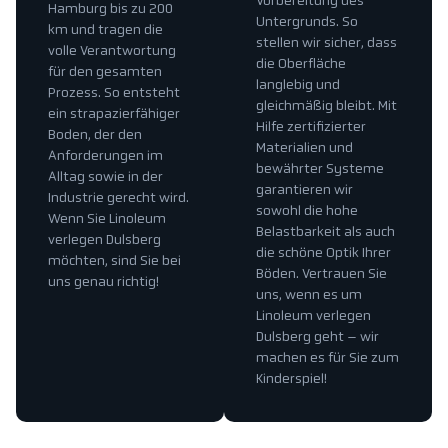
Vorbereitung des
Hamburg bis zu 200
Untergrunds. So
km und tragen die
stellen wir sicher, dass
volle Verantwortung
die Oberfläche
für den gesamten
langlebig und
Prozess. So entsteht
gleichmäßig bleibt. Mit
ein strapazierfähiger
Hilfe zertifizierter
Boden, der den
Materialien und
Anforderungen im
bewährter Systeme
Alltag sowie in der
garantieren wir
Industrie gerecht wird.
sowohl die hohe
Wenn Sie Linoleum
Belastbarkeit als auch
verlegen Dulsberg
die schöne Optik Ihrer
möchten, sind Sie bei
Böden. Vertrauen Sie
uns genau richtig!
uns, wenn es um
Linoleum verlegen
Dulsberg geht – wir
machen es für Sie zum
Kinderspiel!