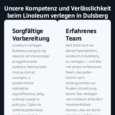
Unsere Kompetenz und Verlässlichkeit
beim Linoleum verlegen in Dulsberg
Sorgfältige
Erfahrenes
Vorbereitung
Team
Linoleum verlegen
Seit 2016 sind wir
Dulsberg zaczyna się
darauf spezialisiert,
zawsze od starannego
Linoleum in Dulsberg
przygotowania
zu verlegen – und das
podłoża. Nierówności
mit einem erfahrenen
muszą zostać
Team, das jeden
usunięte, a
Schritt vom
powierzchnia
Untergrund bis zur
dokładnie
finalen Umsetzung
wyszlifowana, żeby
kennt. Das Verlegen
uniknąć napięć w
von Linoleum erfordert
pokryciu. Tylko na
handwerkliches
solidnej podstawie
Können, das wir durch