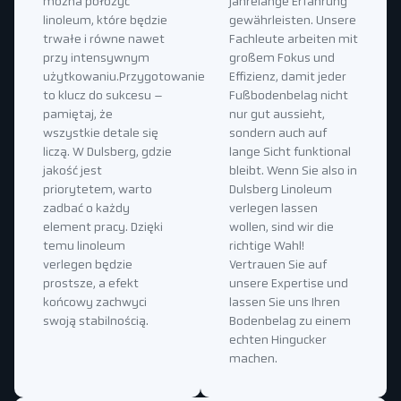
można położyć
jahrelange Erfahrung
linoleum, które będzie
gewährleisten. Unsere
trwałe i równe nawet
Fachleute arbeiten mit
przy intensywnym
großem Fokus und
użytkowaniu.Przygotowanie
Effizienz, damit jeder
to klucz do sukcesu –
Fußbodenbelag nicht
pamiętaj, że
nur gut aussieht,
wszystkie detale się
sondern auch auf
liczą. W Dulsberg, gdzie
lange Sicht funktional
jakość jest
bleibt. Wenn Sie also in
priorytetem, warto
Dulsberg Linoleum
zadbać o każdy
verlegen lassen
element pracy. Dzięki
wollen, sind wir die
temu linoleum
richtige Wahl!
verlegen będzie
Vertrauen Sie auf
prostsze, a efekt
unsere Expertise und
końcowy zachwyci
lassen Sie uns Ihren
swoją stabilnością.
Bodenbelag zu einem
echten Hingucker
machen.