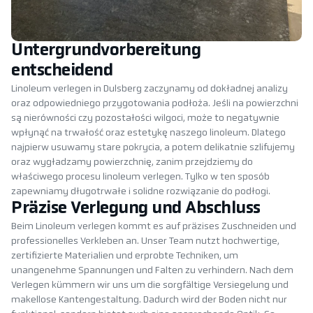
Untergrundvorbereitung
entscheidend
Linoleum verlegen in Dulsberg zaczynamy od dokładnej analizy
oraz odpowiedniego przygotowania podłoża. Jeśli na powierzchni
są nierówności czy pozostałości wilgoci, może to negatywnie
wpłynąć na trwałość oraz estetykę naszego linoleum. Dlatego
najpierw usuwamy stare pokrycia, a potem delikatnie szlifujemy
oraz wygładzamy powierzchnię, zanim przejdziemy do
właściwego procesu linoleum verlegen. Tylko w ten sposób
zapewniamy długotrwałe i solidne rozwiązanie do podłogi.
Präzise Verlegung und Abschluss
Beim Linoleum verlegen kommt es auf präzises Zuschneiden und
professionelles Verkleben an. Unser Team nutzt hochwertige,
zertifizierte Materialien und erprobte Techniken, um
unangenehme Spannungen und Falten zu verhindern. Nach dem
Verlegen kümmern wir uns um die sorgfältige Versiegelung und
makellose Kantengestaltung. Dadurch wird der Boden nicht nur