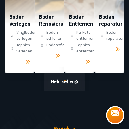
Boden
Boden
Boden
Boden
Verlegen
Renovierung
Entfernen
reparatur
Vinylboden
Boden
Parkett
Boden
verlegen
schleifen
entfernen
reparatur
Teppich
Bodenpflege
Teppich
Mehr
sehen
verlegen
entfernen
Mehr
sehen
Mehr
Mehr
sehen
sehen
Mehr sehen