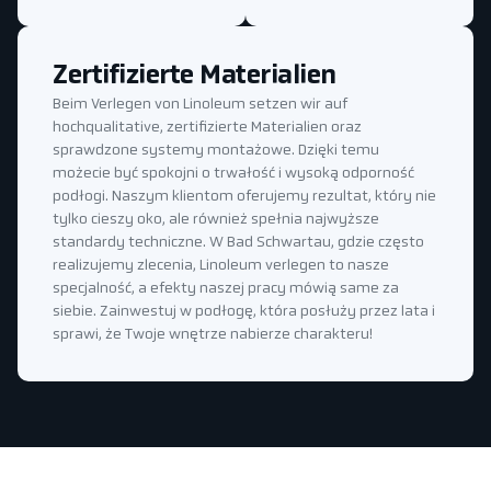
Zertifizierte Materialien
Beim Verlegen von Linoleum setzen wir auf
hochqualitative, zertifizierte Materialien oraz
sprawdzone systemy montażowe. Dzięki temu
możecie być spokojni o trwałość i wysoką odporność
podłogi. Naszym klientom oferujemy rezultat, który nie
tylko cieszy oko, ale również spełnia najwyższe
standardy techniczne. W Bad Schwartau, gdzie często
realizujemy zlecenia, Linoleum verlegen to nasze
specjalność, a efekty naszej pracy mówią same za
siebie. Zainwestuj w podłogę, która posłuży przez lata i
sprawi, że Twoje wnętrze nabierze charakteru!