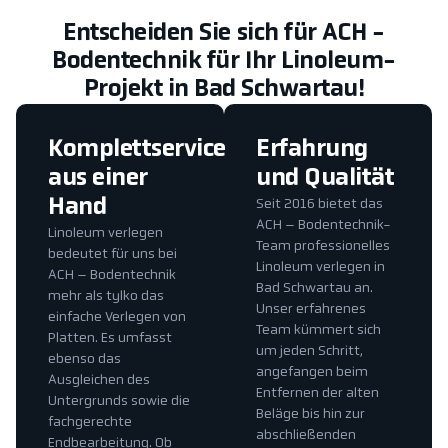
Entscheiden Sie sich für ACH -
Bodentechnik für Ihr Linoleum-
Projekt in Bad Schwartau!
Komplettservice
Erfahrung
aus einer
und Qualität
Hand
Seit 2016 bietet das
ACH – Bodentechnik-
Linoleum verlegen
Team professionelles
bedeutet für uns bei
Linoleum verlegen in
ACH – Bodentechnik
Bad Schwartau an.
mehr als tylko das
Unser erfahrenes
einfache Verlegen von
Team kümmert sich
Platten. Es umfasst
um jeden Schritt,
ebenso das
angefangen beim
Ausgleichen des
Entfernen der alten
Untergrunds sowie die
Beläge bis hin zur
fachgerechte
abschließenden
Endbearbeitung. Ob