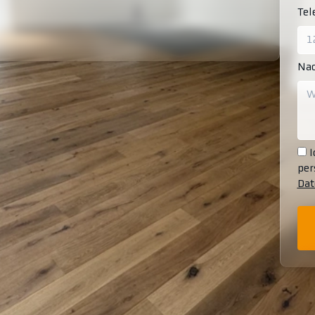
Te
Nac
I
per
Dat