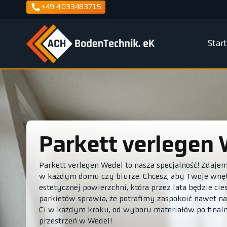
+49 4033483715
Star
Parkett verlegen
Parkett verlegen Wedel to nasza specjalność! Zdaje
w każdym domu czy biurze. Chcesz, aby Twoje wnętr
estetycznej powierzchni, która przez lata będzie c
parkietów sprawia, że potrafimy zaspokoić nawet n
Ci w każdym kroku, od wyboru materiałów po finaln
przestrzeń w Wedel!