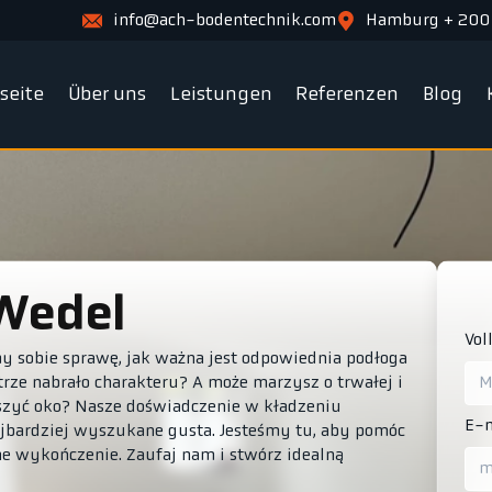
info@ach-bodentechnik.com
Hamburg + 200
tseite
Über uns
Leistungen
Referenzen
Blog
 Wedel
Vol
my sobie sprawę, jak ważna jest odpowiednia podłoga
ze nabrało charakteru? A może marzysz o trwałej i
ieszyć oko? Nasze doświadczenie w kładzeniu
E-m
ajbardziej wyszukane gusta. Jesteśmy tu, aby pomóc
e wykończenie. Zaufaj nam i stwórz idealną