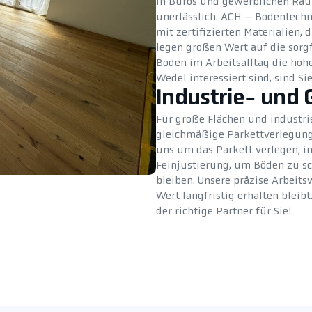
In Büros und gewerblichen Räum
unerlässlich. ACH – Bodentechni
mit zertifizierten Materialien,
legen großen Wert auf die sorgf
Boden im Arbeitsalltag die hohe
Wedel interessiert sind, sind Si
Industrie- und 
Für große Flächen und industri
gleichmäßige Parkettverlegun
uns um das Parkett verlegen, i
Feinjustierung, um Böden zu sc
bleiben. Unsere präzise Arbeits
Wert langfristig erhalten bleib
der richtige Partner für Sie!