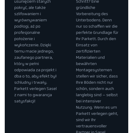
usunięciem starych
Schritt? Eine
pokryć, ale także
gründliche
szlifowaniem i
Vorbereitung des
wyrównywaniem
Unterbodens. Denn
podłogi, aż po
nur so schaffen wir die
profesjonalne
perfekte Grundlage für
położenie i
Ihr Parkett. Durch den
wykończenie. Dzięki
Einsatz von
temu macie jednego,
zertifizierten
zaufanego partnera,
Materialien und
który w pełni
bewährten
odpowiada za projekt i
Montagesystemen
dba o to, aby efekt był
stellen wir sicher, dass
schludny i trwały.
Ihre Böden nicht nur
Parkett verlegen Sasel
schön, sondern auch
z nami to gwarancja
langlebig sind – selbst
satysfakcji!
bei intensiver
Nutzung. Wenn es um
Parkett verlegen geht,
sind wir Ihr
vertrauensvoller
Partner in Sasel.