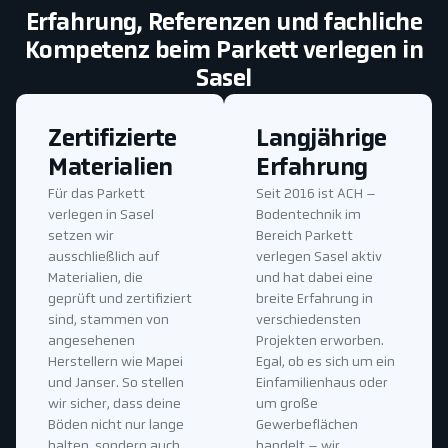
Erfahrung, Referenzen und fachliche
Kompetenz beim Parkett verlegen in
Sasel
Zertifizierte
Langjährige
Materialien
Erfahrung
Für das Parkett
Seit 2016 ist ACH –
verlegen in Sasel
Bodentechnik im
setzen wir
Bereich Parkett
ausschließlich auf
verlegen Sasel aktiv
Materialien, die
und hat dabei eine
geprüft und zertifiziert
breite Erfahrung in
sind, stammen von
verschiedensten
angesehenen
Projekten erworben.
Herstellern wie Mapei
Egal, ob es sich um ein
und Janser. So stellen
Einfamilienhaus oder
wir sicher, dass deine
um große
Böden nicht nur lange
Gewerbeflächen
halten, sondern auch
handelt – wir