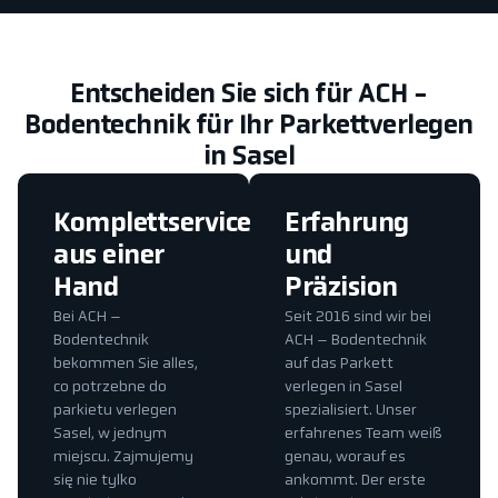
Entscheiden Sie sich für ACH -
Bodentechnik für Ihr Parkettverlegen
in Sasel
Komplettservice
Erfahrung
aus einer
und
Hand
Präzision
Bei ACH –
Seit 2016 sind wir bei
Bodentechnik
ACH – Bodentechnik
bekommen Sie alles,
auf das Parkett
co potrzebne do
verlegen in Sasel
parkietu verlegen
spezialisiert. Unser
Sasel, w jednym
erfahrenes Team weiß
miejscu. Zajmujemy
genau, worauf es
się nie tylko
ankommt. Der erste