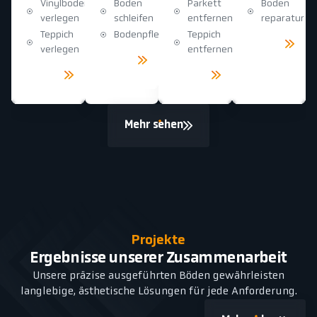
Vinylboden
Boden
Parkett
Boden
verlegen
schleifen
entfernen
reparatur
Teppich
Bodenpflege
Teppich
Mehr
sehen
verlegen
entfernen
Mehr
sehen
Mehr
Mehr
sehen
sehen
Mehr sehen
Projekte
Ergebnisse unserer Zusammenarbeit
Unsere präzise ausgeführten Böden gewährleisten
langlebige, ästhetische Lösungen für jede Anforderung.