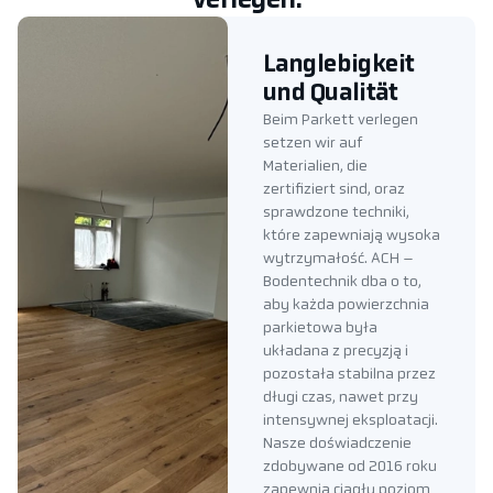
verlegen.
Langlebigkeit
und Qualität
Beim Parkett verlegen
setzen wir auf
Materialien, die
zertifiziert sind, oraz
sprawdzone techniki,
które zapewniają wysoka
wytrzymałość. ACH –
Bodentechnik dba o to,
aby każda powierzchnia
parkietowa była
układana z precyzją i
pozostała stabilna przez
długi czas, nawet przy
intensywnej eksploatacji.
Nasze doświadczenie
zdobywane od 2016 roku
zapewnia ciągły poziom