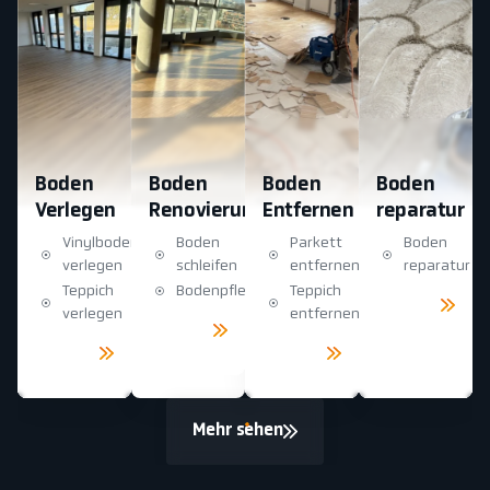
Boden
Boden
Boden
Boden
Verlegen
Renovierung
Entfernen
reparatur
Vinylboden
Boden
Parkett
Boden
verlegen
schleifen
entfernen
reparatur
Teppich
Bodenpflege
Teppich
Mehr
sehen
verlegen
entfernen
Mehr
sehen
Mehr
Mehr
sehen
sehen
Mehr sehen