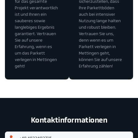
für das gesamte
sicherzustellen, dass
Projekt verantwortlich
Ihre Parkettböden
ist und Ihnen ein
auch bei intensiver
sauberes sowie
Nutzung lange halten
langlebiges Ergebnis
und robust bleiben.
garantiert. Vertrauen
Vertrauen Sie uns,
Sie auf unsere
denn wenn es um
Erfahrung, wenn es
Parkett verlegen in
um das Parkett
Mettingen geht,
verlegen in Mettingen
können Sie auf unsere
geht!
Erfahrung zählen!
Kontaktinformationen