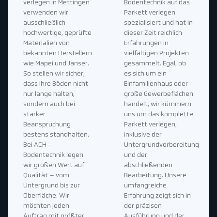
verlegen in Mettingen
Bodentechnik auf das
verwenden wir
Parkett verlegen
ausschließlich
spezialisiert und hat in
hochwertige, geprüfte
dieser Zeit reichlich
Materialien von
Erfahrungen in
bekannten Herstellern
vielfältigen Projekten
wie Mapei und Janser.
gesammelt. Egal, ob
So stellen wir sicher,
es sich um ein
dass Ihre Böden nicht
Einfamilienhaus oder
nur lange halten,
große Gewerbeflächen
sondern auch bei
handelt, wir kümmern
starker
uns um das komplette
Beanspruchung
Parkett verlegen,
bestens standhalten.
inklusive der
Bei ACH –
Untergrundvorbereitung
Bodentechnik legen
und der
wir großen Wert auf
abschließenden
Qualität – vom
Bearbeitung. Unsere
Untergrund bis zur
umfangreiche
Oberfläche. Wir
Erfahrung zeigt sich in
möchten jeden
der präzisen
Auftrag mit größter
Ausführung und der