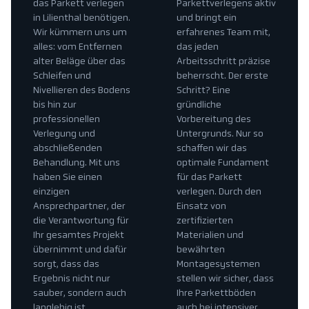
das Parkett verlegen
Parkettverlegens aktiv
in Lilienthal benötigen.
und bringt ein
Wir kümmern uns um
erfahrenes Team mit,
alles: vom Entfernen
das jeden
alter Beläge über das
Arbeitsschritt präzise
Schleifen und
beherrscht. Der erste
Nivellieren des Bodens
Schritt? Eine
bis hin zur
gründliche
professionellen
Vorbereitung des
Verlegung und
Untergrunds. Nur so
abschließenden
schaffen wir das
Behandlung. Mit uns
optimale Fundament
haben Sie einen
für das Parkett
einzigen
verlegen. Durch den
Ansprechpartner, der
Einsatz von
die Verantwortung für
zertifizierten
Ihr gesamtes Projekt
Materialien und
übernimmt und dafür
bewährten
sorgt, dass das
Montagesystemen
Ergebnis nicht nur
stellen wir sicher, dass
sauber, sondern auch
Ihre Parkettböden
langlebig ist.
auch bei intensiver