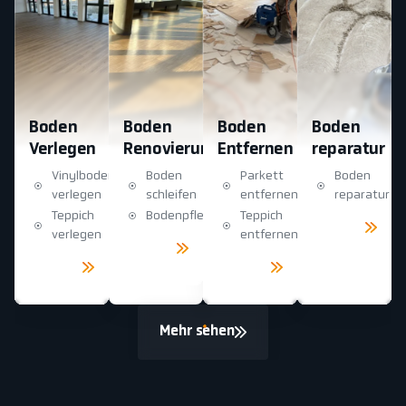
Boden
Boden
Boden
Boden
Verlegen
Renovierung
Entfernen
reparatur
Vinylboden
Boden
Parkett
Boden
verlegen
schleifen
entfernen
reparatur
Teppich
Bodenpflege
Teppich
Mehr
sehen
verlegen
entfernen
Mehr
sehen
Mehr
Mehr
sehen
sehen
Mehr sehen