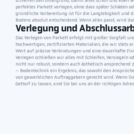
schleifen den Untergrund, damit alles schön und eben w
perfektes Parkett verlegen, ohne dass später Schäden od
gründliche Vorbereitung ist für die Langlebigkeit und 
Bodens absolut entscheidend. Wenn alles passt, wird das 
Verlegung und Abschlussar
Das Verlegen von Parkett erfolgt mit großer Sorgfalt 
hochwertigen, zertifizierten Materialien, die wir stets 
Wert auf präzise Verbindungen und eine dauerhafte Fix
Verlegen schließen wir alles mit Schleifen, Versiegeln o
nicht nur robust, sondern auch ästhetisch ansprechend z
– Bodentechnik ein Ergebnis, das sowohl den Ansprüch
von gewerblichen Auftraggebern gerecht wird. Wenn Sie
Gettorf zu lassen, sind Sie bei uns an der richtigen Adres