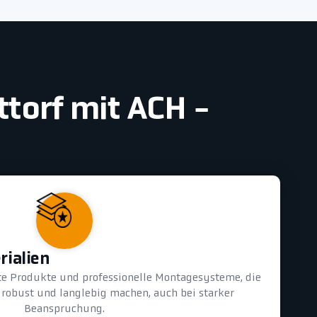
ttorf mit ACH -
rialien
te Produkte und professionelle Montagesysteme, die
 robust und langlebig machen, auch bei starker
Beanspruchung.