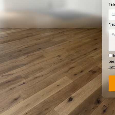
Te
Nac
I
per
Dat