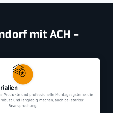
ndorf mit ACH -
rialien
te Produkte und professionelle Montagesysteme, die
 robust und langlebig machen, auch bei starker
Beanspruchung.