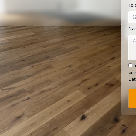
Te
Nac
I
per
Dat