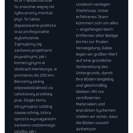
ACH – Bodentechnik
Linoleum verlegen
to znacznie więcej niż
Steilshoop. Unser
tylko prosty montaż
erfahrenes Team
płyt. To także
kümmert sich um alles
dopasowanie podłoża
– angefangen beim
oraz profesjonalne
Entfernen alter Beläge
wykończenie.
bis hin zur finalen
Zajmujemy się
Versiegelung. Dabei
zarówno projektami
legen wir großen Wert
prywatnymi, jak i
auf eine gründliche
komercyjnymi w
Vorbereitung des
okolicach Hamburga, w
Untergrunds, damit
promieniu do 200 km.
Ihre Böden langlebig
Bierzemy pełną
und gleichmäßig
odpowiedzialność za
bleiben. Mit nur
całościowy przebieg
zertifizierten
prac. Dzięki temu
Materialien und
otrzymujesz solidną
erprobten Systemen
nawierzchnię, która
stellen wir sicher, dass
sprosta wymaganiom
die Böden sowohl
zarówno codziennego
ästhetisch
użytku, jak i