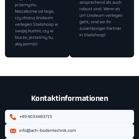
ansprechend als auch
przemysłu.
robust sind. Wenn es
Niezależnie od tego,
um Linoleum verlegen
czy chcesz linoleum
geht, sind wir Ihr
verlegen Steilshoop w
zuverlässiger Partner
swojej kuchni, czy w
in Steilshoop!
biurze, jesteśmy tu,
aby pomóc!
Kontaktinformationen
+49 4033483715
info@ach-bodentechnik.com