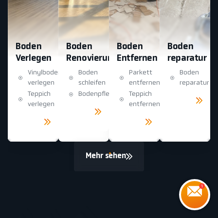
Boden
Boden
Boden
Boden
Verlegen
Renovierung
Entfernen
reparatur
Vinylboden
Boden
Parkett
Boden
verlegen
schleifen
entfernen
reparatur
Teppich
Bodenpflege
Teppich
Mehr
sehen
verlegen
entfernen
Mehr
sehen
Mehr
Mehr
sehen
sehen
Mehr sehen