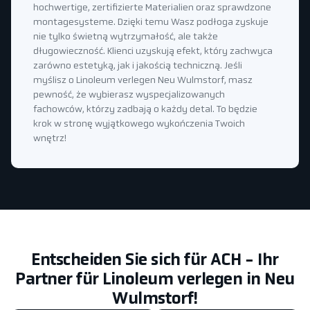
hochwertige, zertifizierte Materialien oraz sprawdzone
montagesysteme. Dzięki temu Wasz podłoga zyskuje
nie tylko świetną wytrzymałość, ale także
długowieczność. Klienci uzyskują efekt, który zachwyca
zarówno estetyką, jak i jakością techniczną. Jeśli
myślisz o Linoleum verlegen Neu Wulmstorf, masz
pewność, że wybierasz wyspecjalizowanych
fachowców, którzy zadbają o każdy detal. To będzie
krok w stronę wyjątkowego wykończenia Twoich
wnętrz!
Entscheiden Sie sich für ACH - Ihr
Partner für Linoleum verlegen in Neu
Wulmstorf!