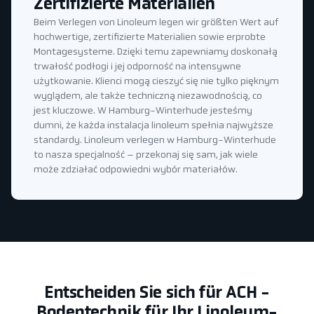
Zertifizierte Materialien
Beim Verlegen von Linoleum legen wir größten Wert auf
hochwertige, zertifizierte Materialien sowie erprobte
Montagesysteme. Dzięki temu zapewniamy doskonałą
trwałość podłogi i jej odporność na intensywne
użytkowanie. Klienci mogą cieszyć się nie tylko pięknym
wyglądem, ale także techniczną niezawodnością, co
jest kluczowe. W Hamburg-Winterhude jesteśmy
dumni, że każda instalacja linoleum spełnia najwyższe
standardy. Linoleum verlegen w Hamburg-Winterhude
to nasza specjalność – przekonaj się sam, jak wiele
może zdziałać odpowiedni wybór materiałów.
Entscheiden Sie sich für ACH -
Bodentechnik für Ihr Linoleum-