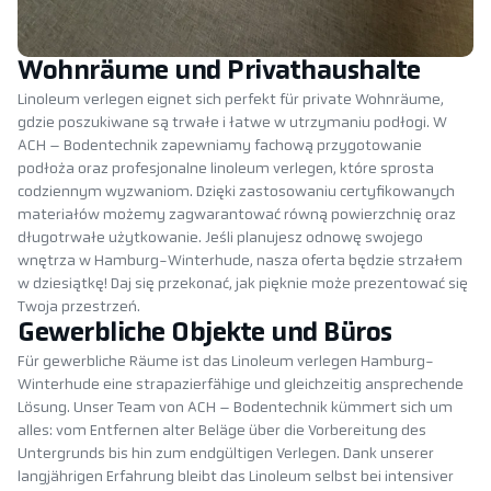
Wohnräume und Privathaushalte
Linoleum verlegen eignet sich perfekt für private Wohnräume,
gdzie poszukiwane są trwałe i łatwe w utrzymaniu podłogi. W
ACH – Bodentechnik zapewniamy fachową przygotowanie
podłoża oraz profesjonalne linoleum verlegen, które sprosta
codziennym wyzwaniom. Dzięki zastosowaniu certyfikowanych
materiałów możemy zagwarantować równą powierzchnię oraz
długotrwałe użytkowanie. Jeśli planujesz odnowę swojego
wnętrza w Hamburg-Winterhude, nasza oferta będzie strzałem
w dziesiątkę! Daj się przekonać, jak pięknie może prezentować się
Twoja przestrzeń.
Gewerbliche Objekte und Büros
Für gewerbliche Räume ist das Linoleum verlegen Hamburg-
Winterhude eine strapazierfähige und gleichzeitig ansprechende
Lösung. Unser Team von ACH – Bodentechnik kümmert sich um
alles: vom Entfernen alter Beläge über die Vorbereitung des
Untergrunds bis hin zum endgültigen Verlegen. Dank unserer
langjährigen Erfahrung bleibt das Linoleum selbst bei intensiver