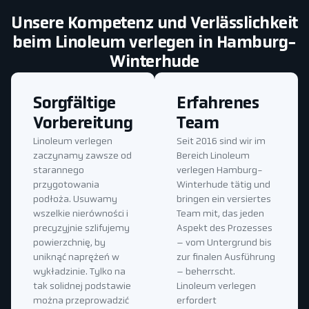
Unsere Kompetenz und Verlässlichkeit
beim Linoleum verlegen in Hamburg-
Winterhude
Sorgfältige
Erfahrenes
Vorbereitung
Team
Linoleum verlegen
Seit 2016 sind wir im
zaczynamy zawsze od
Bereich Linoleum
starannego
verlegen Hamburg-
przygotowania
Winterhude tätig und
podłoża. Usuwamy
bringen ein versiertes
wszelkie nierówności i
Team mit, das jeden
precyzyjnie szlifujemy
Aspekt des Prozesses
powierzchnię, by
– vom Untergrund bis
uniknąć naprężeń w
zur finalen Ausführung
wykładzinie. Tylko na
– beherrscht.
tak solidnej podstawie
Linoleum verlegen
można przeprowadzić
erfordert