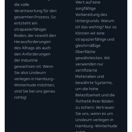
Wert auf eine
die volle
sorgfältige
Verantwortung für den
Vorbereitung des
gesamten Prozess. So
Untergrunds. Warum
entsteht ein
ist das wichtig? Nur so
strapazierfähiger
können wir eine
Boden, der sowohl den
strapazierfähige und
Herausforderungen
gleichmäßige
des Alltags als auch
Oberfläche
den Anforderungen
gewährleisten. Wir
der Industrie
verwenden nur
gewachsen ist. Wenn
zertifizierte
Sie also Linoleum
Materialien und
verlegen in Hamburg-
bewährte Systeme,
Winterhude möchten,
um die hohe
sind Sie bei uns genau
Belastbarkeit und die
richtig!
Ästhetik Ihrer Böden
zu sichern. Vertrauen
Sie uns, wenn es um
Linoleum verlegen in
Hamburg-Winterhude