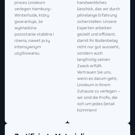
proces Linoleum
handwerkliches
verlegen Hamburg-
Geschick, das wir durch
Winterhude, który
jahrelange Erfahrung
gwarantuje, że
sicherstellen. Unsere
wykładzina
Experten arbeiten
pozostanie stabilna i
gezielt und effizient,
równa, nawet przy
damit Ihr Bodenbelag
intensywnym
nicht nur gut aussieht,
użytkowaniu.
sondern auch
langfristig seinen
Zweck erfüllt.
Vertrauen Sie uns,
wenn es darum geht,
Linoleum in Ihrem
Zuhause zu verlegen –
wir sind die Profis, die
sich um jedes Detail
kümmern!