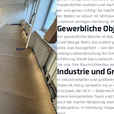
Poppenbüttel wohnen und nach e
bei uns genau richtig! Da macht
der Boden so robust ist. Vertrau
Linoleum verlegen Hamburg-Po
Gewerbliche Ob
Für gewerbliche Räume ist da
zuverlässige Wahl, die zudem 
alles, was dazugehört – von der
Untergrundvorbereitung bis hin
Erfahrung bleibt das Linoleum 
Sie uns, Ihre Räumlichkeiten w
Industrie und G
In Industriehallen und größeren
materiał, który sprawdzi się w 
kluczowe. Bei ACH – Bodentechni
einem kompetenten Team und h
auch bei starker Belastung sta
Endergebnis in Hamburg-Poppe
wird.