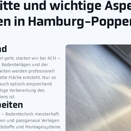
itte und wichtige Asp
en in Hamburg-Poppe
nd
geht, starten wir bei ACH –
n Bodenbelägen und der
eiten werden professionell
atte Fläche entsteht. Nur so
 auch optisch ansprechend
ltige Vorbereitung des
ens ist.
beiten
H – Bodentechnik meisterhaft
iden und passgenaue Verlegen
Klebstoffe und Montagesysteme