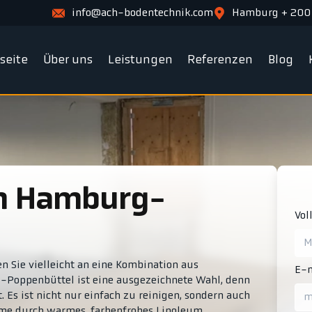
info@ach-bodentechnik.com
Hamburg + 200
tseite
Über uns
Leistungen
Referenzen
Blog
Vol
n Sie vielleicht an eine Kombination aus
E-m
g-Poppenbüttel ist eine ausgezeichnete Wahl, denn
. Es ist nicht nur einfach zu reinigen, sondern auch
äume durch warmes, farbenfrohes Linoleum