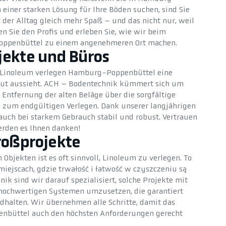
iner starken Lösung für Ihre Böden suchen, sind Sie
 der Alltag gleich mehr Spaß – und das nicht nur, weil
en Sie den Profis und erleben Sie, wie wir beim
ppenbüttel zu einem angenehmeren Ort machen.
jekte und Büros
s Linoleum verlegen Hamburg-Poppenbüttel eine
gut aussieht. ACH – Bodentechnik kümmert sich um
 Entfernung der alten Beläge über die sorgfältige
 zum endgültigen Verlegen. Dank unserer langjährigen
auch bei starkem Gebrauch stabil und robust. Vertrauen
erden es Ihnen danken!
roßprojekte
 Objekten ist es oft sinnvoll, Linoleum zu verlegen. To
miejscach, gdzie trwałość i łatwość w czyszczeniu są
k sind wir darauf spezialisiert, solche Projekte mit
ochwertigen Systemen umzusetzen, die garantiert
ndhalten. Wir übernehmen alle Schritte, damit das
nbüttel auch den höchsten Anforderungen gerecht