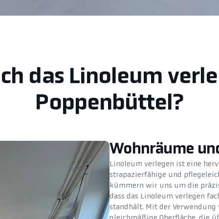
ich das Linoleum ver
Poppenbüttel?
Wohnräume und
Linoleum verlegen ist eine her
strapazierfähige und pflegelei
kümmern wir uns um die präzis
dass das Linoleum verlegen fac
standhält. Mit der Verwendung v
gleichmäßige Oberfläche, die ü