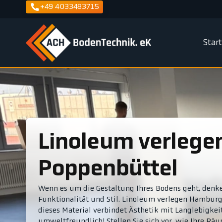
+49 4033483715
Star
Linoleum verlegen Hamburg-
Poppenbüttel
Wenn es um die Gestaltung Ihres Bodens geht, denke
Funktionalität und Stil. Linoleum verlegen Hambur
dieses Material verbindet Ästhetik mit Langlebigkeit
umweltfreundlich! Stellen Sie sich vor, wie Ihre R