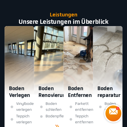
Leistungen
Unsere Leistungen im Überblick
Boden
Boden
Boden
Boden
Verlegen
Renovierung
Entfernen
reparatur
Vinylboden
Boden
Parkett
Boden
verlegen
schleifen
entfernen
reparatur
Teppich
Bodenpflege
Teppich
Mehr
sehen
verlegen
entfernen
Mehr