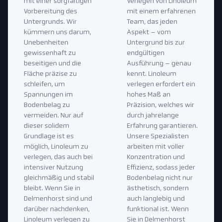
mit einer sorgfältigen
Verlegen von Linoleum
Vorbereitung des
mit einem erfahrenen
Untergrunds. Wir
Team, das jeden
kümmern uns darum,
Aspekt – vom
Unebenheiten
Untergrund bis zur
gewissenhaft zu
endgültigen
beseitigen und die
Ausführung – genau
Fläche präzise zu
kennt. Linoleum
schleifen, um
verlegen erfordert ein
Spannungen im
hohes Maß an
Bodenbelag zu
Präzision, welches wir
vermeiden. Nur auf
durch jahrelange
dieser solidem
Erfahrung garantieren.
Grundlage ist es
Unsere Spezialisten
möglich, Linoleum zu
arbeiten mit voller
verlegen, das auch bei
Konzentration und
intensiver Nutzung
Effizienz, sodass jeder
gleichmäßig und stabil
Bodenbelag nicht nur
bleibt. Wenn Sie in
ästhetisch, sondern
Delmenhorst sind und
auch langlebig und
darüber nachdenken,
funktional ist. Wenn
Linoleum verlegen zu
Sie in Delmenhorst