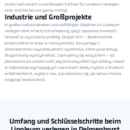
Suche nach einem zuverlässigen Partner für Linoleum verlegen
sind, sind Sie bei uns genau richtig!
Industrie und Großprojekte
In großen Industriehallen und vielfältigen Objekten ist Linoleum
verlegen eine smarte Entscheidung, gdyż zapewnia trwałość i
łatwość w czyszczeniu podłóg. Zespół ACH – Bodentechnik
przekształca te wizje w rzeczywistość, korzystając z
doświadczenia i wysokiej jakości systemów, które gwarantują
długotrwałą wytrzymałość. Zajmujemy się wszystkim – od
planowania po ostatni szlif, aby końcowy efekt był solidny, nawet
w najbardziej wymagających warunkach. Kiedy myślisz o linoleum
w Delmenhorst, wybierz nas, a przekonasz się, jak łatwo można
osiągnąć doskonałość.
Umfang und Schlüsselschritte beim
Linoleum verlegen in Delmenhorst