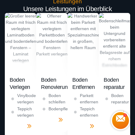
Leistungen
Unsere Leistungen im Überblick
Boden
Boden
Boden
Boden
Verlegen
Renovierung
Entfernen
reparatur
Vinylboden
Boden
Parkett
Boden
verlegen
schleifen
entfernen
reparatur
Teppich
Bodenpflege
Teppich
Mehr
verlegen
entfernen
sehen
Mehr
sehen
Mehr
Mehr
sehen
sehen