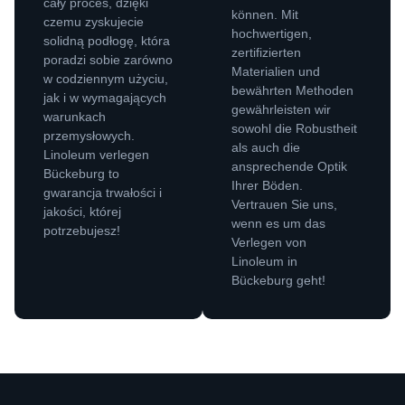
cały proces, dzięki
können. Mit
czemu zyskujecie
hochwertigen,
solidną podłogę, która
zertifizierten
poradzi sobie zarówno
Materialien und
w codziennym użyciu,
bewährten Methoden
jak i w wymagających
gewährleisten wir
warunkach
sowohl die Robustheit
przemysłowych.
als auch die
Linoleum verlegen
ansprechende Optik
Bückeburg to
Ihrer Böden.
gwarancja trwałości i
Vertrauen Sie uns,
jakości, której
wenn es um das
potrzebujesz!
Verlegen von
Linoleum in
Bückeburg geht!