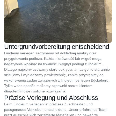
Untergrundvorbereitung entscheidend
Linoleum verlegen zaczynamy od dokładnej analizy oraz
przygotowania podłoża. Każda nierówność lub wilgoć mogą
negatywnie wpłynąć na trwałość i wygląd podłogi z linoleum.
Dlatego najpierw usuwamy stare pokrycia, a następnie starannie
szlifujemy i wygładzamy powierzchnię, zanim przystąpimy do
wykonywania zadań związanych z linoleum verlegen Bückeburg.
Tylko w ten sposób możemy zapewnić nasze klientom
długoterminowe i solidne rozwiązania.
Präzise Verlegung und Abschluss
Beim Linoleum verlegen ist präzises Zuschneiden und
passgenaues Verkleben entscheidend. Unser erfahrenes Team
nutzt ausschließlich zertifizierte Materialien und bewährte