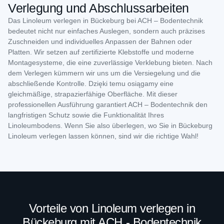
Verlegung und Abschlussarbeiten
Das Linoleum verlegen in Bückeburg bei ACH – Bodentechnik
bedeutet nicht nur einfaches Auslegen, sondern auch präzises
Zuschneiden und individuelles Anpassen der Bahnen oder
Platten. Wir setzen auf zertifizierte Klebstoffe und moderne
Montagesysteme, die eine zuverlässige Verklebung bieten. Nach
dem Verlegen kümmern wir uns um die Versiegelung und die
abschließende Kontrolle. Dzięki temu osiągamy eine
gleichmäßige, strapazierfähige Oberfläche. Mit dieser
professionellen Ausführung garantiert ACH – Bodentechnik den
langfristigen Schutz sowie die Funktionalität Ihres
Linoleumbodens. Wenn Sie also überlegen, wo Sie in Bückeburg
Linoleum verlegen lassen können, sind wir die richtige Wahl!
Vorteile von Linoleum verlegen in
Bückeburg mit ACH - Bodentechnik