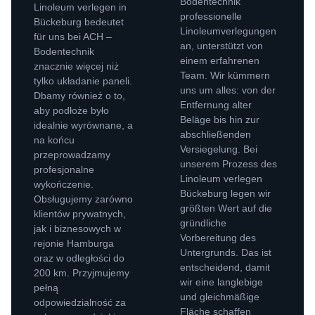
Bodentechnik
Linoleum verlegen in
professionelle
Bückeburg bedeutet
Linoleumverlegungen
für uns bei ACH –
an, unterstützt von
Bodentechnik
einem erfahrenen
znacznie więcej niż
Team. Wir kümmern
tylko układanie paneli.
uns um alles: von der
Dbamy również o to,
Entfernung alter
aby podłoże było
Beläge bis hin zur
idealnie wyrównane, a
abschließenden
na końcu
Versiegelung. Bei
przeprowadzamy
unserem Prozess des
profesjonalne
Linoleum verlegen
wykończenie.
Bückeburg legen wir
Obsługujemy zarówno
größten Wert auf die
klientów prywatnych,
gründliche
jak i biznesowych w
Vorbereitung des
rejonie Hamburga
Untergrunds. Das ist
oraz w odległości do
entscheidend, damit
200 km. Przyjmujemy
wir eine langlebige
pełną
und gleichmäßige
odpowiedzialność za
Fläche schaffen