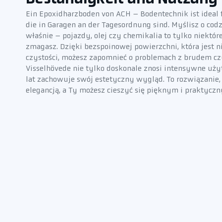
Ein Epoxidharzboden von ACH – Bodentechnik ist ideal f
die in Garagen an der Tagesordnung sind. Myślisz o co
właśnie – pojazdy, olej czy chemikalia to tylko niektóre
zmagasz. Dzięki bezspoinowej powierzchni, która jest
czystości, możesz zapomnieć o problemach z brudem cz
Visselhövede nie tylko doskonale znosi intensywne użyt
lat zachowuje swój estetyczny wygląd. To rozwiązanie, 
elegancją, a Ty możesz cieszyć się pięknym i praktyc