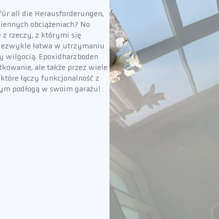
ür all die Herausforderungen,
dziennych obciążeniach? No
 z rzeczy, z którymi się
 niezwykle łatwa w utrzymaniu
y wilgocią. Epoxidharzboden
kowanie, ale także przez wiele
które łączy funkcjonalność z
znym podłogą w swoim garażu!