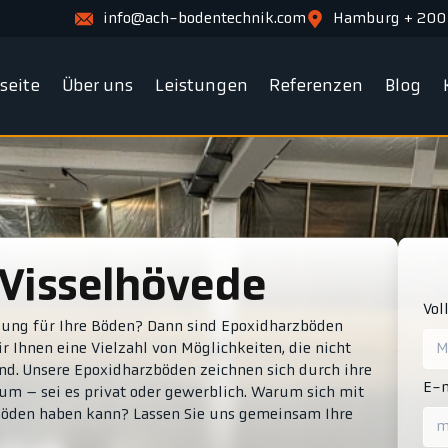
info@ach-bodentechnik.com
Hamburg + 200
tseite
Über uns
Leistungen
Referenzen
Blog
 Visselhövede
Vol
ösung für Ihre Böden? Dann sind Epoxidharzböden
ir Ihnen eine Vielzahl von Möglichkeiten, die nicht
ind. Unsere Epoxidharzböden zeichnen sich durch ihre
E-m
aum – sei es privat oder gewerblich. Warum sich mit
Böden haben kann? Lassen Sie uns gemeinsam Ihre