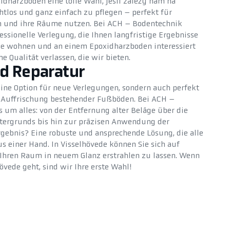
xidharzboden eine tolle Wahl, jeśli zależy nam na
htlos und ganz einfach zu pflegen – perfekt für
en und ihre Räume nutzen. Bei ACH – Bodentechnik
sionelle Verlegung, die Ihnen langfristige Ergebnisse
ede wohnen und an einem Epoxidharzboden interessiert
he Qualität verlassen, die wir bieten.
d Reparatur
eine Option für neue Verlegungen, sondern auch perfekt
d Auffrischung bestehender Fußböden. Bei ACH –
um alles: von der Entfernung alter Beläge über die
ntergrunds bis hin zur präzisen Anwendung der
gebnis? Eine robuste und ansprechende Lösung, die alle
us einer Hand. In Visselhövede können Sie sich auf
 Ihren Raum in neuem Glanz erstrahlen zu lassen. Wenn
vede geht, sind wir Ihre erste Wahl!