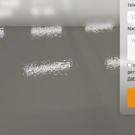
Te
Nac
I
per
Dat