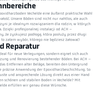
hnbereiche
 Epoxidharzboden Vechelde eine äußerst praktische Wahl
ałość. Unsere Böden sind nicht nur nahtlos, ale auch
 czyni je idealnym rozwiązaniem dla rodzin, w których
 Dzięki profesjonalnej instalacji od ACH –
, że zyskujesz podłogę, która posłuży przez długi
 to zatem wybór, którego nie będziesz żałować!
d Reparatur
deal für neue Verlegungen, sondern eignet sich auch
etzung und Renovierung bestehender Böden. Bei ACH –
as Entfernen alter Beläge, bereiten den Untergrund
die präzise Anwendung der Epoxidharzbeschichtung. So
uste und ansprechende Lösung direkt aus einer Hand
en schönen und stabilen Boden in Vechelde? Mit
lde erfüllen wir genau diese Wünsche.