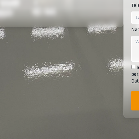
Te
Nac
I
per
Dat