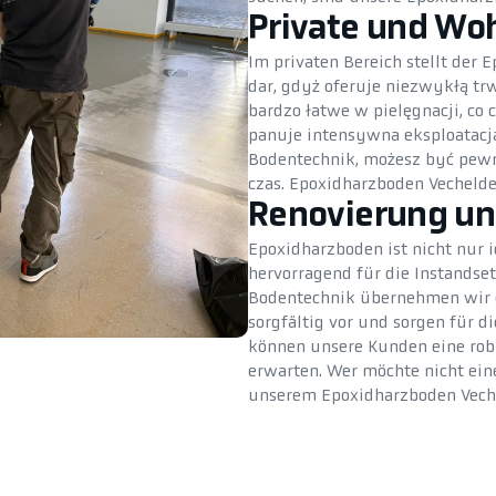
Private und Wo
Im privaten Bereich stellt der
dar, gdyż oferuje niezwykłą trw
bardzo łatwe w pielęgnacji, co
panuje intensywna eksploatacja.
Bodentechnik, możesz być pewny
czas. Epoxidharzboden Vechelde
Renovierung un
Epoxidharzboden ist nicht nur i
hervorragend für die Instands
Bodentechnik übernehmen wir d
sorgfältig vor und sorgen für 
können unsere Kunden eine rob
erwarten. Wer möchte nicht ein
unserem Epoxidharzboden Veche