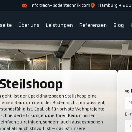
info@ach-bodentechnik.com
Hamburg + 200
tseite
Über uns
Leistungen
Referenzen
Blog
Steilshoop
Vol
geht, ist der Epoxidharzboden Steilshoop eine
en einen Raum, in dem der Boden nicht nur aussieht,
rstandsfähig ist. Egal, ob für private Wohnprojekte
E-m
schneiderte Lösungen, die Ihren Bedürfnissen
 einfach zu reinigen, sondern auch ausgesprochen
nal als auch stilvoll ist – das ist unsere