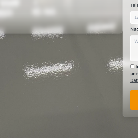
Te
Nac
I
per
Dat