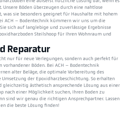
xidharzboden eine äußerst nützliche Lösung dar, wenn es
t. Unsere Böden überzeugen durch eine nahtlose
ht, was sie besonders geeignet für Haushalte mit hohem
i ACH – Bodentechnik kümmern wir uns um die
Sie sich auf langlebige und zuverlässige Ergebnisse
Epoxidharzboden Steilshoop für Ihren Wohnraum und
d Reparatur
cht nur für neue Verlegungen, sondern auch perfekt für
n vorhandener Böden. Bei ACH – Bodentechnik
en alter Beläge, die optimale Vorbereitung des
e Umsetzung der Epoxidharzbeschichtung. So erhalten
 gleichzeitig ästhetisch ansprechende Lösung aus einer
op nach einer Möglichkeit suchen, Ihren Boden zu
nn sind wir genau die richtigen Ansprechpartner. Lassen
en die beste Lösung finden!