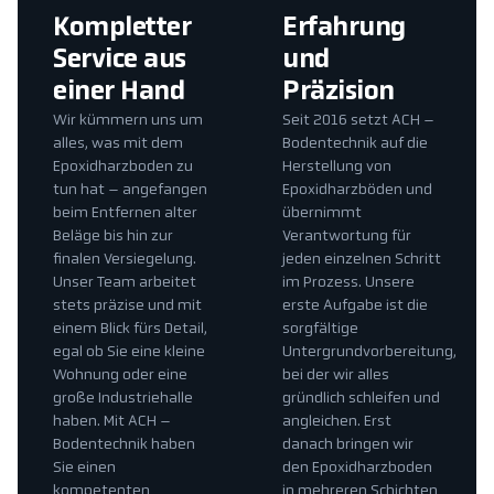
Kompletter
Erfahrung
Service aus
und
einer Hand
Präzision
Wir kümmern uns um
Seit 2016 setzt ACH –
alles, was mit dem
Bodentechnik auf die
Epoxidharzboden zu
Herstellung von
tun hat – angefangen
Epoxidharzböden und
beim Entfernen alter
übernimmt
Beläge bis hin zur
Verantwortung für
finalen Versiegelung.
jeden einzelnen Schritt
Unser Team arbeitet
im Prozess. Unsere
stets präzise und mit
erste Aufgabe ist die
einem Blick fürs Detail,
sorgfältige
egal ob Sie eine kleine
Untergrundvorbereitung,
Wohnung oder eine
bei der wir alles
große Industriehalle
gründlich schleifen und
haben. Mit ACH –
angleichen. Erst
Bodentechnik haben
danach bringen wir
Sie einen
den Epoxidharzboden
kompetenten
in mehreren Schichten