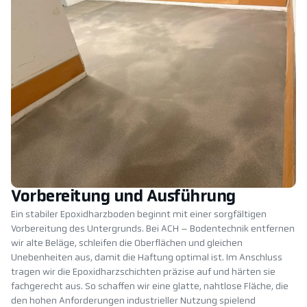
Vorbereitung und Ausführung
Ein stabiler Epoxidharzboden beginnt mit einer sorgfältigen
Vorbereitung des Untergrunds. Bei ACH – Bodentechnik entfernen
wir alte Beläge, schleifen die Oberflächen und gleichen
Unebenheiten aus, damit die Haftung optimal ist. Im Anschluss
tragen wir die Epoxidharzschichten präzise auf und härten sie
fachgerecht aus. So schaffen wir eine glatte, nahtlose Fläche, die
den hohen Anforderungen industrieller Nutzung spielend