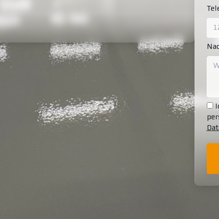
Te
Nac
I
per
Dat