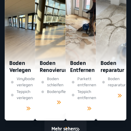
Boden
Boden
Boden
Boden
Verlegen
Renovierung
Entfernen
reparatur
Vinylboden
Boden
Parkett
Boden
verlegen
schleifen
entfernen
reparatur
Teppich
Bodenpflege
Teppich
Mehr
sehen
verlegen
entfernen
Mehr
sehen
Mehr
Mehr
sehen
sehen
Mehr sehen