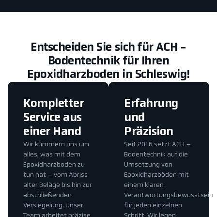
Entscheiden Sie sich für ACH -
Bodentechnik für Ihren
Epoxidharzboden in Schleswig!
Kompletter
Erfahrung
Service aus
und
einer Hand
Präzision
Wir kümmern uns um
Seit 2016 setzt ACH –
alles, was mit dem
Bodentechnik auf die
Epoxidharzboden zu
Umsetzung von
tun hat – vom Abriss
Epoxidharzböden mit
alter Beläge bis hin zur
einem klaren
abschließenden
Verantwortungsbewusstsein
Versiegelung. Unser
für jeden einzelnen
Team arbeitet präzise
Schritt. Wir legen