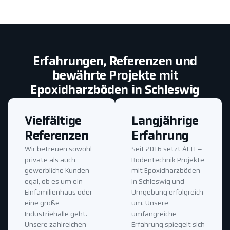
Erfahrungen, Referenzen und
bewährte Projekte mit
Epoxidharzböden in Schleswig
Vielfältige
Langjährige
Referenzen
Erfahrung
Wir betreuen sowohl
Seit 2016 setzt ACH –
private als auch
Bodentechnik Projekte
gewerbliche Kunden –
mit Epoxidharzböden
egal, ob es um ein
in Schleswig und
Einfamilienhaus oder
Umgebung erfolgreich
eine große
um. Unsere
Industriehalle geht.
umfangreiche
Unsere zahlreichen
Erfahrung spiegelt sich