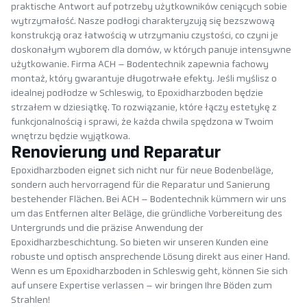
praktische Antwort auf potrzeby użytkowników ceniących sobie
wytrzymałość. Nasze podłogi charakteryzują się bezszwową
konstrukcją oraz łatwością w utrzymaniu czystości, co czyni je
doskonałym wyborem dla domów, w których panuje intensywne
użytkowanie. Firma ACH – Bodentechnik zapewnia fachowy
montaż, który gwarantuje długotrwałe efekty. Jeśli myślisz o
idealnej podłodze w Schleswig, to Epoxidharzboden będzie
strzałem w dziesiątkę. To rozwiązanie, które łączy estetykę z
funkcjonalnością i sprawi, że każda chwila spędzona w Twoim
wnętrzu będzie wyjątkowa.
Renovierung und Reparatur
Epoxidharzboden eignet sich nicht nur für neue Bodenbeläge,
sondern auch hervorragend für die Reparatur und Sanierung
bestehender Flächen. Bei ACH – Bodentechnik kümmern wir uns
um das Entfernen alter Beläge, die gründliche Vorbereitung des
Untergrunds und die präzise Anwendung der
Epoxidharzbeschichtung. So bieten wir unseren Kunden eine
robuste und optisch ansprechende Lösung direkt aus einer Hand.
Wenn es um Epoxidharzboden in Schleswig geht, können Sie sich
auf unsere Expertise verlassen – wir bringen Ihre Böden zum
Strahlen!