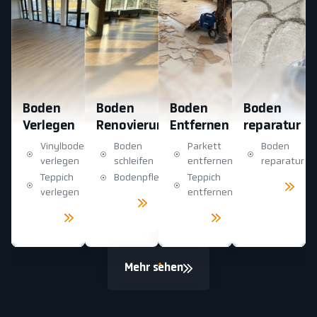
Boden
Boden
Boden
Boden
Verlegen
Renovierung
Entfernen
reparatur
Vinylboden
Boden
Parkett
Boden
verlegen
schleifen
entfernen
reparatur
Teppich
Bodenpflege
Teppich
Mehr
sehen
verlegen
entfernen
Mehr
sehen
Mehr
Mehr
sehen
sehen
Mehr sehen