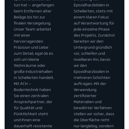
tun hat – angefangen
Epoxidharzböden in
beim Entfernen alter
Schellerten, stets mit
Beläge bis hin zur
einem klaren Fokus
finalen Versiegelung.
auf Verantwortung für
Unser Team arbeitet
jede einzelne Phase
mit einer
des Projekts. Zunächst
hervorragenden
bereiten wir den
Präzision und Liebe
Untergrund gründlich
zum Detail, egal ob es
vor, schleifen und
sich um kleine
nivellieren ihn, bevor
Wohnräume oder
wir den
große Industriehallen
Epoxidharzboden in
in Schellerten handelt.
mehreren Schichten
Mit ACH –
auftragen. Mit der
Bodentechnik haben
Verwendung
Sie einen zentralen
zertifizierter
Ansprechpartner, der
Materialien und
für Qualität und
bewährter Verfahren
Pünktlichkeit steht
stellen wir sicher, dass
und Ihnen eine
die Oberfläche nicht
dauerhaft resistente
nur langlebig, sondern