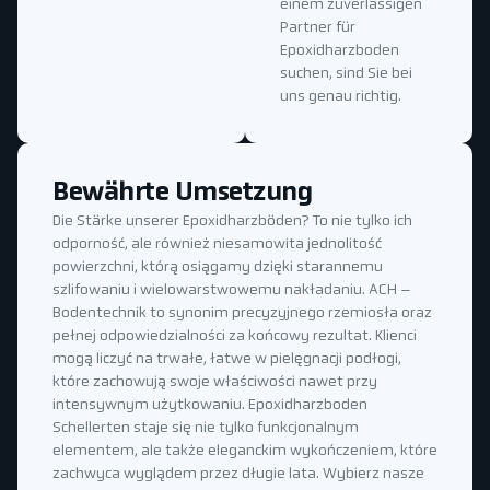
einem zuverlässigen
Partner für
Epoxidharzboden
suchen, sind Sie bei
uns genau richtig.
Bewährte Umsetzung
Die Stärke unserer Epoxidharzböden? To nie tylko ich
odporność, ale również niesamowita jednolitość
powierzchni, którą osiągamy dzięki starannemu
szlifowaniu i wielowarstwowemu nakładaniu. ACH –
Bodentechnik to synonim precyzyjnego rzemiosła oraz
pełnej odpowiedzialności za końcowy rezultat. Klienci
mogą liczyć na trwałe, łatwe w pielęgnacji podłogi,
które zachowują swoje właściwości nawet przy
intensywnym użytkowaniu. Epoxidharzboden
Schellerten staje się nie tylko funkcjonalnym
elementem, ale także eleganckim wykończeniem, które
zachwyca wyglądem przez długie lata. Wybierz nasze