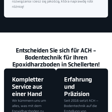
rozwiązania i ciesz się jakością, która naprawdę robi
różnicę!
Entscheiden Sie sich für ACH -
Bodentechnik für Ihren
Epoxidharzboden in Schellerten!
Kompletter
Erfahrung
Service aus
und
einer Hand
Präzision
Wir kümmern uns um
Seit 2016 setzt ACH –
alles, was mit dem
Bodentechnik auf die
Epoxidharzboden zu
Erstellung von