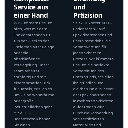
Service aus
und
einer Hand
Präzision
Wir kümmern uns um
Seit 2016 setzt ACH –
alles, was mit dem
Bodentechnik auf
Epoxidharzboden zu
Epoxidharzböden und
tun hat – sei es das
übernimmt dabei die
Entfernen alter Beläge
Verantwortung für
oder die
jeden Schritt im
abschließende
Prozess. Wir kümmern
Versiegelung. Unser
uns um die perfekte
Team arbeitet
Vorbereitung des
sorgfältig und mit
Untergrunds, schleifen
einem scharfen Blick
ihn gründlich und
für Details, egal ob es
gleichen ihn aus, bevor
um kleine Wohnräume
der Epoxidharzboden
oder große
in mehreren Schichten
Industrieflächen geht.
aufgetragen wird.
Mit ACH –
Durch die Verwendung
Bodentechnik haben
von zertifizierten
Sie einen
Materialien und