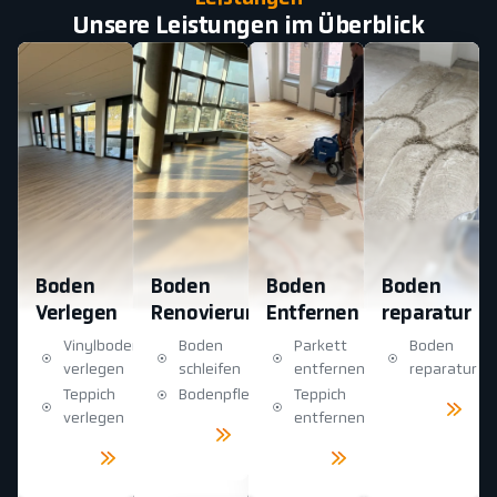
Unsere Leistungen im Überblick
Boden
Boden
Boden
Boden
Verlegen
Renovierung
Entfernen
reparatur
Vinylboden
Boden
Parkett
Boden
verlegen
schleifen
entfernen
reparatur
Teppich
Bodenpflege
Teppich
Mehr
sehen
verlegen
entfernen
Mehr
sehen
Mehr
Mehr
sehen
sehen