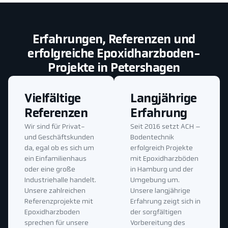
Erfahrungen, Referenzen und
erfolgreiche Epoxidharzboden-
Projekte in Petershagen
Vielfältige
Langjährige
Referenzen
Erfahrung
Wir sind für Privat-
Seit 2016 setzt ACH –
und Geschäftskunden
Bodentechnik
da, egal ob es sich um
erfolgreich Projekte
ein Einfamilienhaus
mit Epoxidharzböden
oder eine große
in Hamburg und der
Industriehalle handelt.
Umgebung um.
Unsere zahlreichen
Unsere langjährige
Referenzprojekte mit
Erfahrung zeigt sich in
Epoxidharzboden
der sorgfältigen
sprechen für unsere
Vorbereitung des