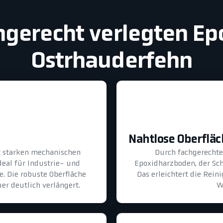
chgerecht verlegten E
Ostrhauderfehn
Nahtlose Oberflä
lt starken mechanischen
Durch fachgerechte 
eal für Industrie- und
Epoxidharzboden, der Sch
. Die robuste Oberfläche
Das erleichtert die Rei
er deutlich verlängert.
W