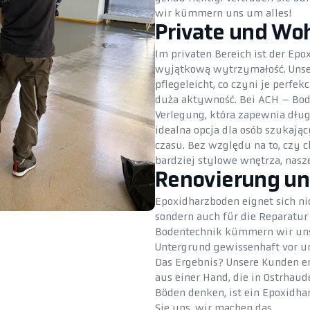
wir kümmern uns um alles!
Private und Wo
Im privaten Bereich ist der Ep
wyjątkową wytrzymałość. Unsere
pflegeleicht, co czyni je perf
duża aktywność. Bei ACH – Bode
Verlegung, która zapewnia dług
idealna opcja dla osób szukają
czasu. Bez względu na to, czy 
bardziej stylowe wnętrza, nasz
Renovierung un
Epoxidharzboden eignet sich ni
sondern auch für die Reparatur
Bodentechnik kümmern wir uns 
Untergrund gewissenhaft vor un
Das Ergebnis? Unsere Kunden e
aus einer Hand, die in Ostrhaud
Böden denken, ist ein Epoxidha
Sie uns, wir machen das.