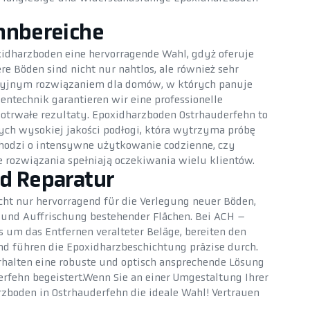
hnbereiche
oxidharzboden eine hervorragende Wahl, gdyż oferuje
 Böden sind nicht nur nahtlos, ale również sehr
ekcyjnym rozwiązaniem dla domów, w których panuje
ntechnik garantieren wir eine professionelle
otrwałe rezultaty. Epoxidharzboden Ostrhauderfehn to
cych wysokiej jakości podłogi, która wytrzyma próbę
chodzi o intensywne użytkowanie codzienne, czy
e rozwiązania spełniają oczekiwania wielu klientów.
d Reparatur
cht nur hervorragend für die Verlegung neuer Böden,
 und Auffrischung bestehender Flächen. Bei ACH –
um das Entfernen veralteter Beläge, bereiten den
d führen die Epoxidharzbeschichtung präzise durch.
rhalten eine robuste und optisch ansprechende Lösung
erfehn begeistert.Wenn Sie an einer Umgestaltung Ihrer
rzboden in Ostrhauderfehn die ideale Wahl! Vertrauen