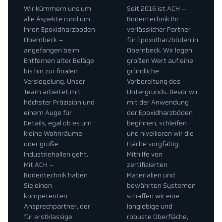
Wir kümmern uns um
Seit 2016 ist ACH –
alle Aspekte rund um
Bodentechnik Ihr
Ihren Epoxidharzboden
verlässlicher Partner
Obernbeck –
für Epoxidharzböden in
angefangen beim
Obernbeck. Wir legen
Entfernen alter Beläge
großen Wert auf eine
bis hin zur finalen
gründliche
Versiegelung. Unser
Vorbereitung des
Team arbeitet mit
Untergrunds. Bevor wir
höchster Präzision und
mit der Anwendung
einem Auge für
der Epoxidharzböden
Details, egal ob es um
beginnen, schleifen
kleine Wohnräume
und nivellieren wir die
oder große
Fläche sorgfältig.
Industriehallen geht.
Mithilfe von
Mit ACH –
zertifizierten
Bodentechnik haben
Materialien und
Sie einen
bewährten Systemen
kompetenten
schaffen wir eine
Ansprechpartner, der
langlebige und
für erstklassige
robuste Oberfläche,