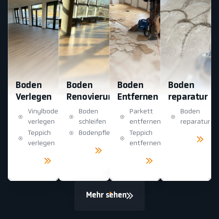
Boden
Boden
Boden
Boden
Verlegen
Renovierung
Entfernen
reparatur
Vinylboden
Boden
Parkett
Boden
verlegen
schleifen
entfernen
reparatur
Teppich
Bodenpflege
Teppich
Mehr
sehen
verlegen
entfernen
Mehr
sehen
Mehr
Mehr
sehen
sehen
Mehr sehen