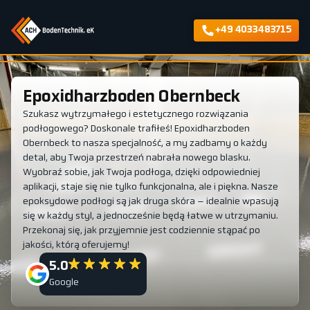
+49 4033483715
Epoxidharzboden Obernbeck
Szukasz wytrzymałego i estetycznego rozwiązania
podłogowego? Doskonale trafiłeś! Epoxidharzboden
Obernbeck to nasza specjalność, a my zadbamy o każdy
detal, aby Twoja przestrzeń nabrała nowego blasku.
Wyobraź sobie, jak Twoja podłoga, dzięki odpowiedniej
aplikacji, staje się nie tylko funkcjonalna, ale i piękna. Nasze
epoksydowe podłogi są jak druga skóra – idealnie wpasują
się w każdy styl, a jednocześnie będą łatwe w utrzymaniu.
Przekonaj się, jak przyjemnie jest codziennie stąpać po
jakości, którą oferujemy!
5.0
Google