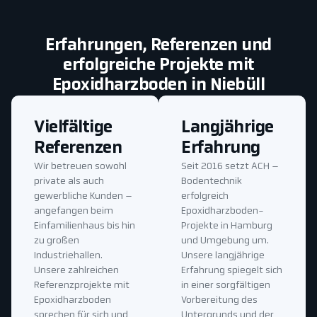
Erfahrungen, Referenzen und
erfolgreiche Projekte mit
Epoxidharzboden in Niebüll
Vielfältige
Langjährige
Referenzen
Erfahrung
Wir betreuen sowohl
Seit 2016 setzt ACH –
private als auch
Bodentechnik
gewerbliche Kunden –
erfolgreich
angefangen beim
Epoxidharzboden-
Einfamilienhaus bis hin
Projekte in Hamburg
zu großen
und Umgebung um.
Industriehallen.
Unsere langjährige
Unsere zahlreichen
Erfahrung spiegelt sich
Referenzprojekte mit
in einer sorgfältigen
Epoxidharzboden
Vorbereitung des
sprechen für sich und
Untergrunds und der