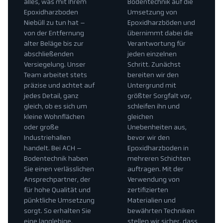
alles, was mit Ihrem
Bodentechnik auf die
Epoxidharzboden
Umsetzung von
Niebüll zu tun hat –
Epoxidharzböden und
von der Entfernung
übernimmt dabei die
alter Beläge bis zur
Verantwortung für
abschließenden
jeden einzelnen
Versiegelung. Unser
Schritt. Zunächst
Team arbeitet stets
bereiten wir den
präzise und achtet auf
Untergrund mit
jedes Detail, ganz
größter Sorgfalt vor,
gleich, ob es sich um
schleifen ihn und
kleine Wohnflächen
gleichen
oder große
Unebenheiten aus,
Industriehallen
bevor wir den
handelt. Bei ACH –
Epoxidharzboden in
Bodentechnik haben
mehreren Schichten
Sie einen verlässlichen
auftragen. Mit der
Ansprechpartner, der
Verwendung von
für hohe Qualität und
zertifizierten
pünktliche Umsetzung
Materialien und
sorgt. So erhalten Sie
bewährten Techniken
eine langlebige,
stellen wir sicher, dass