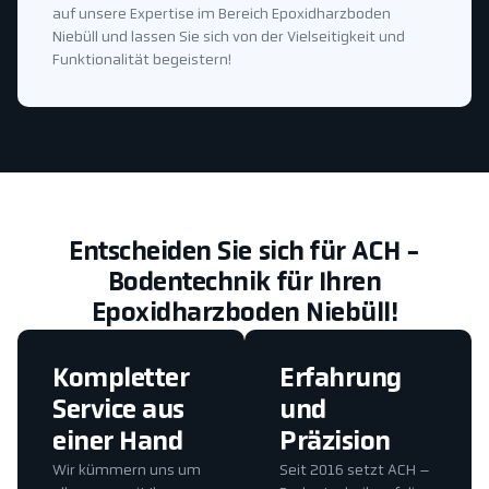
auf unsere Expertise im Bereich Epoxidharzboden
Niebüll und lassen Sie sich von der Vielseitigkeit und
Funktionalität begeistern!
Entscheiden Sie sich für ACH -
Bodentechnik für Ihren
Epoxidharzboden Niebüll!
Kompletter
Erfahrung
Service aus
und
einer Hand
Präzision
Wir kümmern uns um
Seit 2016 setzt ACH –