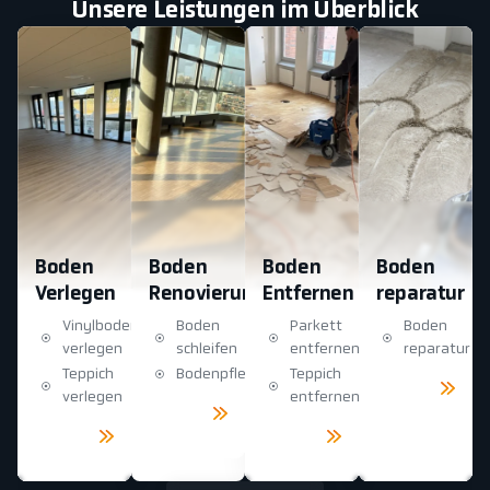
Unsere Leistungen im Überblick
Boden
Boden
Boden
Boden
Verlegen
Renovierung
Entfernen
reparatur
Vinylboden
Boden
Parkett
Boden
verlegen
schleifen
entfernen
reparatur
Teppich
Bodenpflege
Teppich
Mehr
sehen
verlegen
entfernen
Mehr
sehen
Mehr
Mehr
sehen
sehen