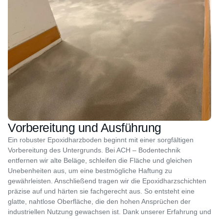
Vorbereitung und Ausführung
Ein robuster Epoxidharzboden beginnt mit einer sorgfältigen
Vorbereitung des Untergrunds. Bei ACH – Bodentechnik
entfernen wir alte Beläge, schleifen die Fläche und gleichen
Unebenheiten aus, um eine bestmögliche Haftung zu
gewährleisten. Anschließend tragen wir die Epoxidharzschichten
präzise auf und härten sie fachgerecht aus. So entsteht eine
glatte, nahtlose Oberfläche, die den hohen Ansprüchen der
industriellen Nutzung gewachsen ist. Dank unserer Erfahrung und