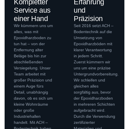
Kompletter
Erfahrung
Service aus
und
einer Hand
Präzision
Wir kümmern uns um
Seit 2016 setzt ACH –
alles, was mit
Bodentechnik auf die
Epoxidharzboden zu
Umsetzung von
tun hat – von der
Epoxidharzböden mit
Entfernung alter
klarer Verantwortung
Beläge bis hin zur
in jedem Schritt.
abschließenden
Zuerst kümmern wir
Versiegelung. Unser
uns um eine präzise
Team arbeitet mit
Untergrundvorbereitung.
großer Präzision und
Wir schleifen und
einem Auge fürs
gleichen alles
Detail, unabhängig
sorgfältig aus, bevor
davon, ob es sich um
der Epoxidharzboden
kleine Wohnräume
in mehreren Schichten
oder große
aufgebracht wird.
Industriehallen
Durch die Verwendung
handelt. Mit ACH –
zertifizierter
Bodentechnik haben
Materialien und