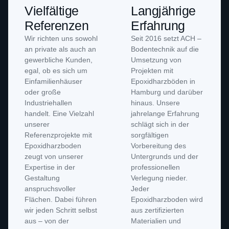
Vielfältige
Langjährige
Referenzen
Erfahrung
Wir richten uns sowohl
Seit 2016 setzt ACH –
an private als auch an
Bodentechnik auf die
gewerbliche Kunden,
Umsetzung von
egal, ob es sich um
Projekten mit
Einfamilienhäuser
Epoxidharzböden in
oder große
Hamburg und darüber
Industriehallen
hinaus. Unsere
handelt. Eine Vielzahl
jahrelange Erfahrung
unserer
schlägt sich in der
Referenzprojekte mit
sorgfältigen
Epoxidharzboden
Vorbereitung des
zeugt von unserer
Untergrunds und der
Expertise in der
professionellen
Gestaltung
Verlegung nieder.
anspruchsvoller
Jeder
Flächen. Dabei führen
Epoxidharzboden wird
wir jeden Schritt selbst
aus zertifizierten
aus – von der
Materialien und