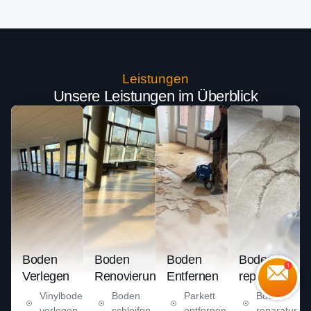
Leistungen
Unsere Leistungen im Überblick
Boden
Boden
Boden
Boden
Verlegen
Renovierung
Entfernen
reparatur
Vinylboden
Boden
Parkett
Boden
verlegen
schleifen
entfernen
reparatur