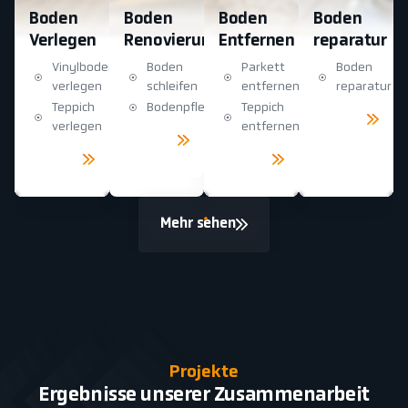
Boden
Boden
Boden
Boden
Verlegen
Renovierung
Entfernen
reparatur
Vinylboden
Boden
Parkett
Boden
verlegen
schleifen
entfernen
reparatur
Teppich
Bodenpflege
Teppich
Mehr
sehen
verlegen
entfernen
Mehr
sehen
Mehr
Mehr
sehen
sehen
Mehr sehen
Projekte
Ergebnisse unserer Zusammenarbeit