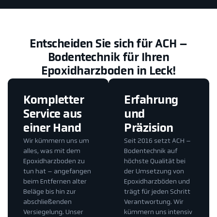
Entscheiden Sie sich für ACH –
Bodentechnik für Ihren
Epoxidharzboden in Leck!
Kompletter
Erfahrung
Service aus
und
einer Hand
Präzision
Wir kümmern uns um
Seit 2016 setzt ACH –
alles, was mit dem
Bodentechnik auf
Epoxidharzboden zu
höchste Qualität bei
tun hat – angefangen
der Umsetzung von
beim Entfernen alter
Epoxidharzböden und
Beläge bis hin zur
trägt für jeden Schritt
abschließenden
Verantwortung. Wir
Versiegelung. Unser
kümmern uns intensiv