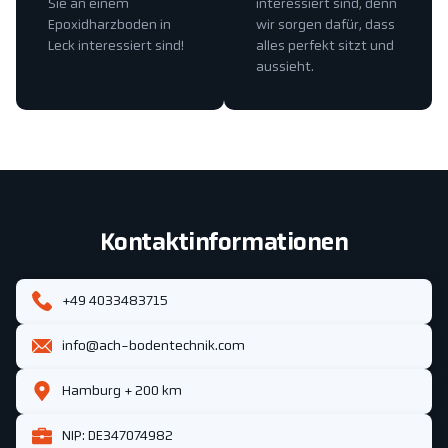
Sie an einem
interessiert sind, denn
Epoxidharzboden in
wir sorgen dafür, dass
Leck interessiert sind!
alles perfekt sitzt und
aussieht.
Kontaktinformationen
+49 4033483715
info@ach-bodentechnik.com
Hamburg + 200 km
NIP: DE347074982