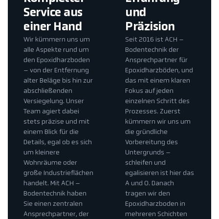
Service aus
und
einer Hand
Präzision
Wir kümmern uns um
Seit 2016 ist ACH –
alle Aspekte rund um
Bodentechnik der
den Epoxidharzboden
Ansprechpartner für
– von der Entfernung
Epoxidharzböden, und
alter Beläge bis hin zur
das mit einem klaren
abschließenden
Fokus auf jeden
Versiegelung. Unser
einzelnen Schritt des
Team agiert dabei
Prozesses. Zuerst
stets präzise und mit
kümmern wir uns um
einem Blick für die
die gründliche
Details, egal ob es sich
Vorbereitung des
um kleinere
Untergrunds –
Wohnräume oder
schleifen und
große Industrieflächen
egalisieren ist hier das
handelt. Mit ACH –
A und O. Danach
Bodentechnik haben
tragen wir den
Sie einen zentralen
Epoxidharzboden in
Ansprechpartner, der
mehreren Schichten