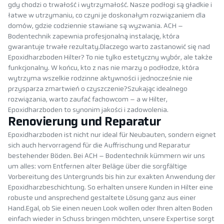
gdy chodzi o trwałość i wytrzymałość. Nasze podłogi są gładkie i
łatwe w utrzymaniu, co czyni je doskonałym rozwiązaniem dla
domów, gdzie codziennie stawiane są wyzwania. ACH –
Bodentechnik zapewnia profesjonalną instalację, która
gwarantuje trwałe rezultaty.Dlaczego warto zastanowić się nad
Epoxidharzboden Hilter? To nie tylko estetyczny wybór, ale także
funkcjonalny. W końcu, kto z nas nie marzy o podłodze, która
wytrzyma wszelkie rodzinne aktywności i jednocześnie nie
przysparza zmartwień o czyszczenie?Szukając idealnego
rozwiązania, warto zaufać fachowcom – a w Hilter,
Epoxidharzboden to synonim jakości i zadowolenia.
Renovierung und Reparatur
Epoxidharzboden ist nicht nur ideal für Neubauten, sondern eignet
sich auch hervorragend für die Auffrischung und Reparatur
bestehender Böden. Bei ACH – Bodentechnik kümmern wir uns
um alles: vom Entfernen alter Beläge über die sorgfältige
Vorbereitung des Untergrunds bis hin zur exakten Anwendung der
Epoxidharzbeschichtung. So erhalten unsere Kunden in Hilter eine
robuste und ansprechend gestaltete Lösung ganz aus einer
Hand.Egal, ob Sie einen neuen Look wollen oder Ihren alten Boden
einfach wieder in Schuss bringen möchten, unsere Expertise sorgt