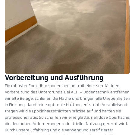
Vorbereitung und Ausführung
Ein robuster Epoxidharzboden beginnt mit einer sorgfältigen
Vorbereitung des Untergrunds. Bei ACH – Bodentechnik entfernen
wir alte Beläge, schleifen die Fläche und bringen alle Unebenheiten
in Einklang, damit eine optimale Haftung entsteht. Anschließend
tragen wir die Epoxidharzschichten präzise auf und härten sie
professionell aus. So schaffen wir eine glatte, nahtlose Oberfläche,
die den hohen Anforderungen industrieller Nutzung gerecht wird.
Durch unsere Erfahrung und die Verwendung zertifizierter