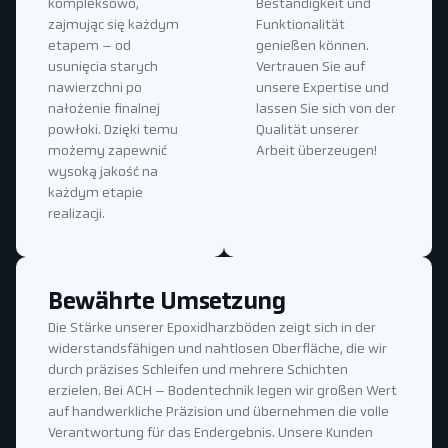
kompleksowo,
Beständigkeit und
zajmując się każdym
Funktionalität
etapem – od
genießen können.
usunięcia starych
Vertrauen Sie auf
nawierzchni po
unsere Expertise und
nałożenie finalnej
lassen Sie sich von der
powłoki. Dzięki temu
Qualität unserer
możemy zapewnić
Arbeit überzeugen!
wysoką jakość na
każdym etapie
realizacji.
Bewährte Umsetzung
Die Stärke unserer Epoxidharzböden zeigt sich in der
widerstandsfähigen und nahtlosen Oberfläche, die wir
durch präzises Schleifen und mehrere Schichten
erzielen. Bei ACH – Bodentechnik legen wir großen Wert
auf handwerkliche Präzision und übernehmen die volle
Verantwortung für das Endergebnis. Unsere Kunden