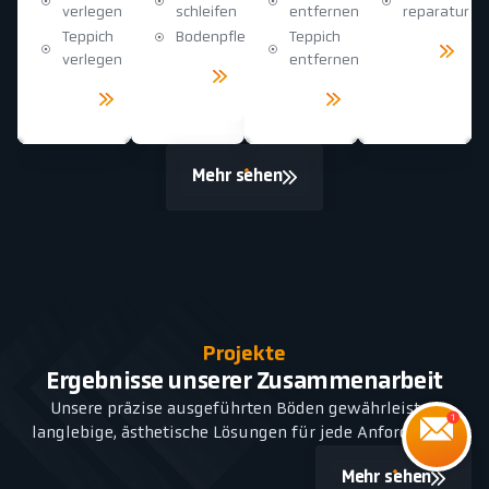
verlegen
schleifen
entfernen
reparatur
Teppich
Bodenpflege
Teppich
Mehr
sehen
verlegen
entfernen
Mehr
sehen
Mehr
Mehr
sehen
sehen
Mehr sehen
Projekte
Ergebnisse unserer Zusammenarbeit
Unsere präzise ausgeführten Böden gewährleisten
langlebige, ästhetische Lösungen für jede Anforderung.
Mehr sehen