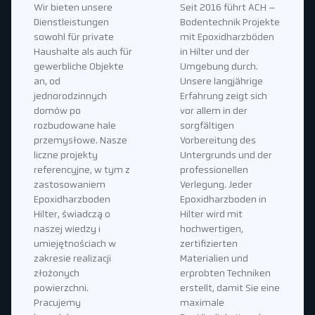
Wir bieten unsere
Seit 2016 führt ACH –
Dienstleistungen
Bodentechnik Projekte
sowohl für private
mit Epoxidharzböden
Haushalte als auch für
in Hilter und der
gewerbliche Objekte
Umgebung durch.
an, od
Unsere langjährige
jednorodzinnych
Erfahrung zeigt sich
domów po
vor allem in der
rozbudowane hale
sorgfältigen
przemysłowe. Nasze
Vorbereitung des
liczne projekty
Untergrunds und der
referencyjne, w tym z
professionellen
zastosowaniem
Verlegung. Jeder
Epoxidharzboden
Epoxidharzboden in
Hilter, świadczą o
Hilter wird mit
naszej wiedzy i
hochwertigen,
umiejętnościach w
zertifizierten
zakresie realizacji
Materialien und
złożonych
erprobten Techniken
powierzchni.
erstellt, damit Sie eine
Pracujemy
maximale