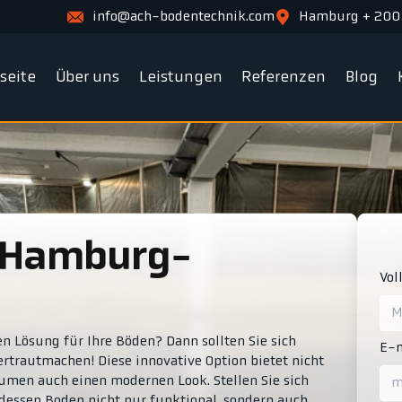
info@ach-bodentechnik.com
Hamburg + 200
tseite
Über uns
Leistungen
Referenzen
Blog
Vol
n Lösung für Ihre Böden? Dann sollten Sie sich
E-m
rautmachen! Diese innovative Option bietet nicht
äumen auch einen modernen Look. Stellen Sie sich
 dessen Boden nicht nur funktional, sondern auch