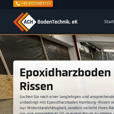
+49 4033483715
Star
Epoxidharzboden Hamburg-
Rissen
Suchen Sie nach einer langlebigen und ansprechende
unbedingt mit Epoxidharzboden Hamburg-Rissen vert
nur Widerstandsfähigkeit, sondern verleiht Ihren R
vor, wie angenehm es ist, in einem Raum zu stehen,