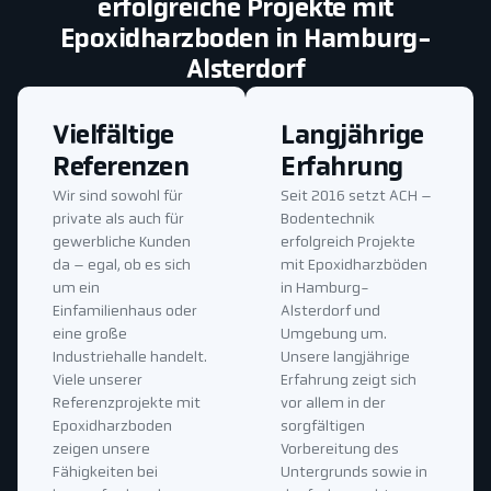
erfolgreiche Projekte mit
Epoxidharzboden in Hamburg-
Alsterdorf
Vielfältige
Langjährige
Referenzen
Erfahrung
Wir sind sowohl für
Seit 2016 setzt ACH –
private als auch für
Bodentechnik
gewerbliche Kunden
erfolgreich Projekte
da – egal, ob es sich
mit Epoxidharzböden
um ein
in Hamburg-
Einfamilienhaus oder
Alsterdorf und
eine große
Umgebung um.
Industriehalle handelt.
Unsere langjährige
Viele unserer
Erfahrung zeigt sich
Referenzprojekte mit
vor allem in der
Epoxidharzboden
sorgfältigen
zeigen unsere
Vorbereitung des
Fähigkeiten bei
Untergrunds sowie in