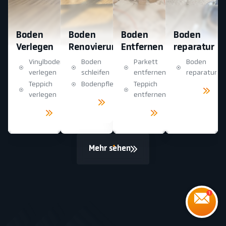
Boden
Boden
Boden
Boden
Verlegen
Renovierung
Entfernen
reparatur
Vinylboden
Boden
Parkett
Boden
verlegen
schleifen
entfernen
reparatur
Teppich
Bodenpflege
Teppich
Mehr
sehen
verlegen
entfernen
Mehr
sehen
Mehr
Mehr
sehen
sehen
Mehr sehen