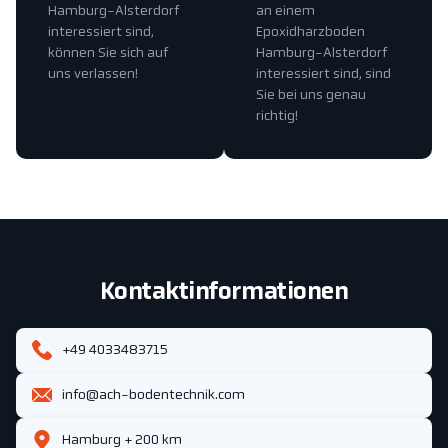
Hamburg-Alsterdorf
an einem
interessiert sind,
Epoxidharzboden
können Sie sich auf
Hamburg-Alsterdorf
uns verlassen!
interessiert sind, sind
Sie bei uns genau
richtig!
Kontaktinformationen
+49 4033483715
info@ach-bodentechnik.com
Hamburg + 200 km