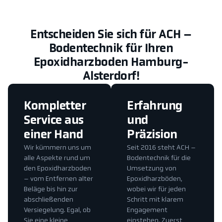
Entscheiden Sie sich für ACH –
Bodentechnik für Ihren
Epoxidharzboden Hamburg-
Alsterdorf!
Kompletter
Erfahrung
Service aus
und
einer Hand
Präzision
Wir kümmern uns um
Seit 2016 steht ACH –
alle Aspekte rund um
Bodentechnik für die
den Epoxidharzboden
Umsetzung von
– vom Entfernen alter
Epoxidharzböden,
Beläge bis hin zur
wobei wir für jeden
abschließenden
Schritt mit klarem
Versiegelung. Egal, ob
Engagement
Sie eine kleine
einstehen. Zuerst