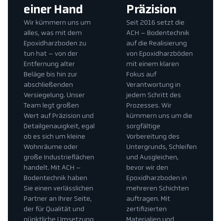
einer Hand
Präzision
Wir kümmern uns um
Seit 2016 setzt die
alles, was mit dem
ACH – Bodentechnik
Epoxidharzboden zu
auf die Realisierung
tun hat – von der
von Epoxidharzböden
Entfernung alter
mit einem klaren
Beläge bis hin zur
Fokus auf
abschließenden
Verantwortung in
Versiegelung. Unser
jedem Schritt des
Team legt großen
Prozesses. Wir
Wert auf Präzision und
kümmern uns um die
Detailgenauigkeit, egal
sorgfältige
ob es sich um kleine
Vorbereitung des
Wohnräume oder
Untergrunds, Schleifen
große Industrieflächen
und Ausgleichen,
handelt. Mit ACH –
bevor wir den
Bodentechnik haben
Epoxidharzboden in
Sie einen verlässlichen
mehreren Schichten
Partner an Ihrer Seite,
auftragen. Mit
der für Qualität und
zertifizierten
pünktliche Umsetzung
Materialien und