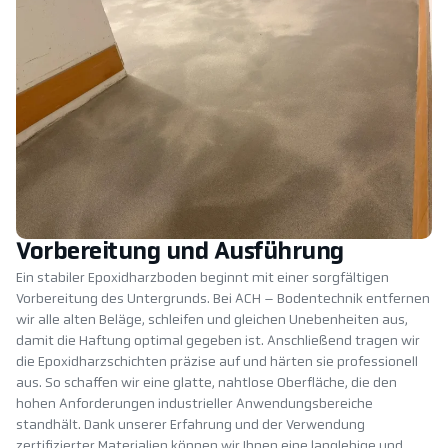
Vorbereitung und Ausführung
Ein stabiler Epoxidharzboden beginnt mit einer sorgfältigen
Vorbereitung des Untergrunds. Bei ACH – Bodentechnik entfernen
wir alle alten Beläge, schleifen und gleichen Unebenheiten aus,
damit die Haftung optimal gegeben ist. Anschließend tragen wir
die Epoxidharzschichten präzise auf und härten sie professionell
aus. So schaffen wir eine glatte, nahtlose Oberfläche, die den
hohen Anforderungen industrieller Anwendungsbereiche
standhält. Dank unserer Erfahrung und der Verwendung
zertifizierter Materialien können wir Ihnen eine langlebige und