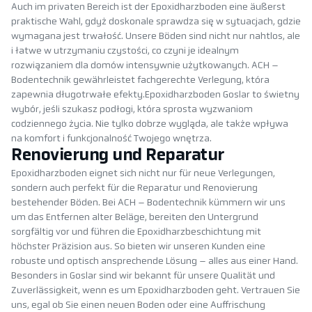
Auch im privaten Bereich ist der Epoxidharzboden eine äußerst
praktische Wahl, gdyż doskonale sprawdza się w sytuacjach, gdzie
wymagana jest trwałość. Unsere Böden sind nicht nur nahtlos, ale
i łatwe w utrzymaniu czystości, co czyni je idealnym
rozwiązaniem dla domów intensywnie użytkowanych. ACH –
Bodentechnik gewährleistet fachgerechte Verlegung, która
zapewnia długotrwałe efekty.Epoxidharzboden Goslar to świetny
wybór, jeśli szukasz podłogi, która sprosta wyzwaniom
codziennego życia. Nie tylko dobrze wygląda, ale także wpływa
na komfort i funkcjonalność Twojego wnętrza.
Renovierung und Reparatur
Epoxidharzboden eignet sich nicht nur für neue Verlegungen,
sondern auch perfekt für die Reparatur und Renovierung
bestehender Böden. Bei ACH – Bodentechnik kümmern wir uns
um das Entfernen alter Beläge, bereiten den Untergrund
sorgfältig vor und führen die Epoxidharzbeschichtung mit
höchster Präzision aus. So bieten wir unseren Kunden eine
robuste und optisch ansprechende Lösung – alles aus einer Hand.
Besonders in Goslar sind wir bekannt für unsere Qualität und
Zuverlässigkeit, wenn es um Epoxidharzboden geht. Vertrauen Sie
uns, egal ob Sie einen neuen Boden oder eine Auffrischung