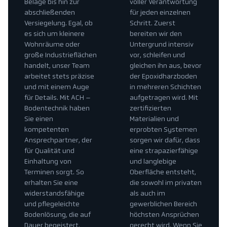
Beläge bis hin zur
voller Verantwortung
abschließenden
für jeden einzelnen
Versiegelung. Egal, ob
Schritt. Zuerst
es sich um kleinere
bereiten wir den
Wohnräume oder
Untergrund intensiv
große Industrieflächen
vor, schleifen und
handelt, unser Team
gleichen ihn aus, bevor
arbeitet stets präzise
der Epoxidharzboden
und mit einem Auge
in mehreren Schichten
für Details. Mit ACH –
aufgetragen wird. Mit
Bodentechnik haben
zertifizierten
Sie einen
Materialien und
kompetenten
erprobten Systemen
Ansprechpartner, der
sorgen wir dafür, dass
für Qualität und
eine strapazierfähige
Einhaltung von
und langlebige
Terminen sorgt. So
Oberfläche entsteht,
erhalten Sie eine
die sowohl im privaten
widerstandsfähige
als auch im
und pflegeleichte
gewerblichen Bereich
Bodenlösung, die auf
höchsten Ansprüchen
Dauer begeistert.
gerecht wird. Wenn Sie