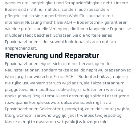
wenn es um Langlebigkeit und Strapazierfähigkeit geht. Unsere
Böden sind nicht nur nahtlos, sondern auch besonders
pflegeleicht, co sie zur perfekten Wahl für Haushalte mit
intensiver Nutzung macht. Bei ACH – Bodentechnik garantieren
wir eine professionelle Verlegung, die Ihnen langlebige Ergebnisse
in Goldenstedt beschert. Schätzen Sie die Vorteile eines
Epoxidharzbodens, der sowohl funktional als auch optisch
ansprechend ist.
Renovierung und Reparatur
Epoxidharzboden eignet sich nicht nur hervorragend für
Neuinstallationen, sondern także ideal do naprawy oraz renowacji
istniejących powierzchni. Firma ACH – Bodentechnik zajmuje się
nie tylko usuwaniem starych wykładzin, ale także starannym
przygotowaniem podłoża i dokładnym nałożeniem warstwy
epoksydowej. Dzięki temu klienci otrzymują solidne i estetyczne
rozwiązanie kompleksowo zrealizowane.Jeśli myślisz o
Epoxidharzboden Goldenstedt, pamiętaj, że to doskonały wybór,
który wzmocni zarówno wygląd, jak i trwałość twojej podłogi.
Nasze usługi to gwarancja satysfakcji w każdym calu!