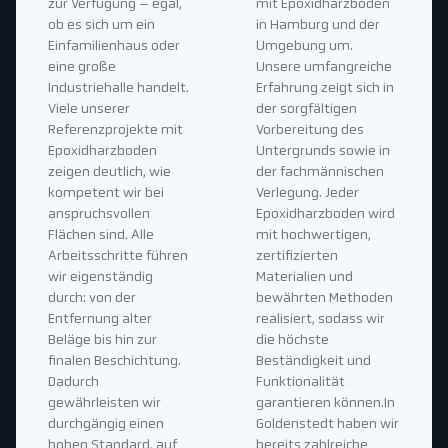
zur Verfügung – egal,
mit Epoxidharzböden
ob es sich um ein
in Hamburg und der
Einfamilienhaus oder
Umgebung um.
eine große
Unsere umfangreiche
Industriehalle handelt.
Erfahrung zeigt sich in
Viele unserer
der sorgfältigen
Referenzprojekte mit
Vorbereitung des
Epoxidharzboden
Untergrunds sowie in
zeigen deutlich, wie
der fachmännischen
kompetent wir bei
Verlegung. Jeder
anspruchsvollen
Epoxidharzboden wird
Flächen sind. Alle
mit hochwertigen,
Arbeitsschritte führen
zertifizierten
wir eigenständig
Materialien und
durch: von der
bewährten Methoden
Entfernung alter
realisiert, sodass wir
Beläge bis hin zur
die höchste
finalen Beschichtung.
Beständigkeit und
Dadurch
Funktionalität
gewährleisten wir
garantieren können.In
durchgängig einen
Goldenstedt haben wir
hohen Standard, auf
bereits zahlreiche