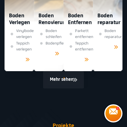
Boden
Boden
Boden
Boden
Verlegen
Renovierung
Entfernen
reparatur
Vinylboden
Boden
Parkett
Boden
verlegen
schleifen
entfernen
reparatur
Teppich
Bodenpflege
Teppich
Mehr
sehen
verlegen
entfernen
Mehr
sehen
Mehr
Mehr
sehen
sehen
Mehr sehen
Projekte