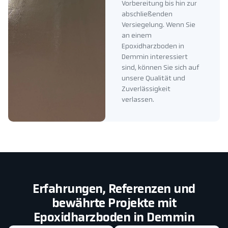
Vorbereitung bis hin zur
abschließenden
Versiegelung. Wenn Sie
an einem
Epoxidharzboden in
Demmin interessiert
sind, können Sie sich auf
unsere Qualität und
Zuverlässigkeit
verlassen.
Erfahrungen, Referenzen und
bewährte Projekte mit
Epoxidharzboden in Demmin