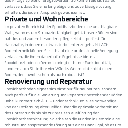
des Alltags spielend fertigzuwerden. So können Sie sich darauf
verlassen, dass Sie eine langlebige und zuverlässige Lösung
erhalten, die jedem Anspruch gewachsen ist.
Private und Wohnbereiche
Im privaten Bereich ist der Epoxidharzboden eine unschlagbare
Wahl, wenn es um Strapazierfähigkeit geht. Unsere Böden sind
nahtlos und zudem besonders pflegeleicht – perfekt für
Haushalte, in denen es etwas turbulenter zugeht. Mit ACH –
Bodentechnik können Sie sich auf eine professionelle Verlegung
verlassen, die Ihnen dauerhafte Ergebnisse bietet.
Epoxidharzboden in Demmin bringt nicht nur Funktionalität,
sondern auch Stil in Ihre vier Wände. Wer möchte nicht einen
Boden, der sowohl schön als auch robust ist?
Renovierung und Reparatur
Epoxidharzboden eignet sich nicht nur für Neubauten, sondern
auch perfekt für die Sanierung und Reparatur bestehender Böden.
Dabei kümmert sich ACH – Bodentechnik um alles Notwendige:
von der Entfernung alter Beläge über die optimale Vorbereitung
des Untergrunds bis hin zur präzisen Ausführung der
Epoxidharzbeschichtung. So erhalten die Kunden in Demmin eine
robuste und ansprechende Lösung aus einer Hand.Egal, ob es um