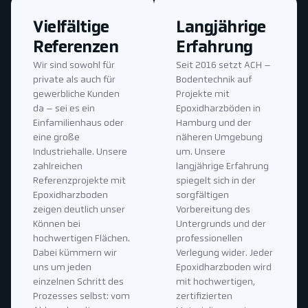
Vielfältige
Langjährige
Referenzen
Erfahrung
Wir sind sowohl für
Seit 2016 setzt ACH –
private als auch für
Bodentechnik auf
gewerbliche Kunden
Projekte mit
da – sei es ein
Epoxidharzböden in
Einfamilienhaus oder
Hamburg und der
eine große
näheren Umgebung
Industriehalle. Unsere
um. Unsere
zahlreichen
langjährige Erfahrung
Referenzprojekte mit
spiegelt sich in der
Epoxidharzboden
sorgfältigen
zeigen deutlich unser
Vorbereitung des
Können bei
Untergrunds und der
hochwertigen Flächen.
professionellen
Dabei kümmern wir
Verlegung wider. Jeder
uns um jeden
Epoxidharzboden wird
einzelnen Schritt des
mit hochwertigen,
Prozesses selbst: vom
zertifizierten