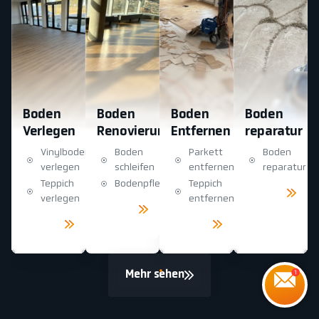
Boden
Boden
Boden
Boden
Verlegen
Renovierung
Entfernen
reparatur
Vinylboden
Boden
Parkett
Boden
verlegen
schleifen
entfernen
reparatur
Teppich
Bodenpflege
Teppich
Mehr
sehen
verlegen
entfernen
Mehr
sehen
Mehr
Mehr
sehen
sehen
Mehr sehen