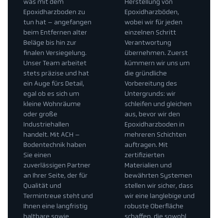
was mit dem
Herstellung von
Epoxidharzboden zu
Epoxidharzböden,
tun hat – angefangen
wobei wir für jeden
beim Entfernen alter
einzelnen Schritt
Beläge bis hin zur
Verantwortung
finalen Versiegelung.
übernehmen. Zuerst
Unser Team arbeitet
kümmern wir uns um
stets präzise und hat
die gründliche
ein Auge fürs Detail,
Vorbereitung des
egal ob es sich um
Untergrunds: wir
kleine Wohnräume
schleifen und gleichen
oder große
aus, bevor wir den
Industriehallen
Epoxidharzboden in
handelt. Mit ACH –
mehreren Schichten
Bodentechnik haben
auftragen. Mit
Sie einen
zertifizierten
zuverlässigen Partner
Materialien und
an Ihrer Seite, der für
bewährten Systemen
Qualität und
stellen wir sicher, dass
Termintreue steht und
wir eine langlebige und
Ihnen eine langfristig
robuste Oberfläche
haltbare sowie
schaffen, die sowohl