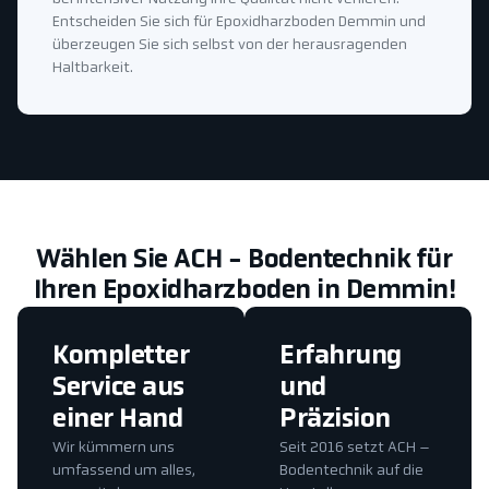
Entscheiden Sie sich für Epoxidharzboden Demmin und
überzeugen Sie sich selbst von der herausragenden
Haltbarkeit.
Wählen Sie ACH - Bodentechnik für
Ihren Epoxidharzboden in Demmin!
Kompletter
Erfahrung
Service aus
und
einer Hand
Präzision
Wir kümmern uns
Seit 2016 setzt ACH –
umfassend um alles,
Bodentechnik auf die