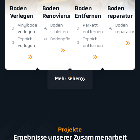
Boden
Boden
Boden
Boden
Verlegen
Renovierung
Entfernen
reparatur
Vinylboden
Boden
Parkett
Boden
verlegen
schleifen
entfernen
reparatur
Teppich
Bodenpflege
Teppich
Mehr
sehen
verlegen
entfernen
Mehr
sehen
Mehr
Mehr
sehen
sehen
Mehr sehen
Projekte
Ergebnisse unserer Zusammenarbeit