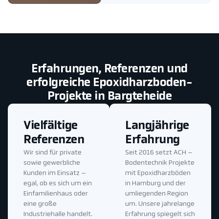
Erfahrungen, Referenzen und
erfolgreiche Epoxidharzboden-
Projekte in Bargteheide
Vielfältige
Langjährige
Referenzen
Erfahrung
Wir sind für private
Seit 2016 setzt ACH –
sowie gewerbliche
Bodentechnik Projekte
Kunden im Einsatz –
mit Epoxidharzböden
egal, ob es sich um ein
in Hamburg und der
Einfamilienhaus oder
umliegenden Region
eine große
um. Unsere jahrelange
Industriehalle handelt.
Erfahrung spiegelt sich