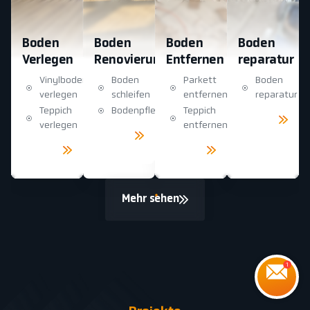
Boden
Boden
Boden
Boden
Verlegen
Renovierung
Entfernen
reparatur
Vinylboden
Boden
Parkett
Boden
verlegen
schleifen
entfernen
reparatur
Teppich
Bodenpflege
Teppich
Mehr
sehen
verlegen
entfernen
Mehr
sehen
Mehr
Mehr
sehen
sehen
Mehr sehen