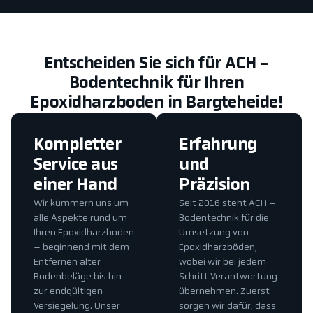
Entscheiden Sie sich für ACH -
Bodentechnik für Ihren
Epoxidharzboden in Bargteheide!
Kompletter
Erfahrung
Service aus
und
einer Hand
Präzision
Wir kümmern uns um
Seit 2016 steht ACH –
alle Aspekte rund um
Bodentechnik für die
Ihren Epoxidharzboden
Umsetzung von
– beginnend mit dem
Epoxidharzböden,
Entfernen alter
wobei wir bei jedem
Bodenbeläge bis hin
Schritt Verantwortung
zur endgültigen
übernehmen. Zuerst
Versiegelung. Unser
sorgen wir dafür, dass