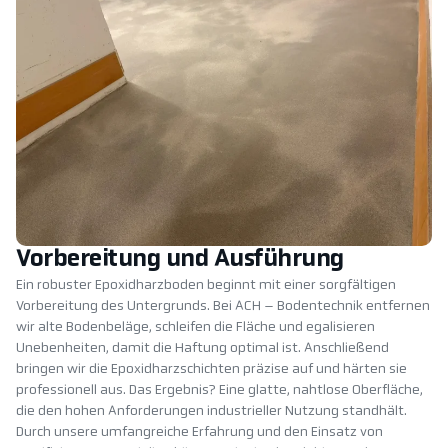
Vorbereitung und Ausführung
Ein robuster Epoxidharzboden beginnt mit einer sorgfältigen
Vorbereitung des Untergrunds. Bei ACH – Bodentechnik entfernen
wir alte Bodenbeläge, schleifen die Fläche und egalisieren
Unebenheiten, damit die Haftung optimal ist. Anschließend
bringen wir die Epoxidharzschichten präzise auf und härten sie
professionell aus. Das Ergebnis? Eine glatte, nahtlose Oberfläche,
die den hohen Anforderungen industrieller Nutzung standhält.
Durch unsere umfangreiche Erfahrung und den Einsatz von