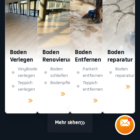
Boden
Boden
Boden
Boden
Verlegen
Renovierung
Entfernen
reparatur
Vinylboden
Boden
Parkett
Boden
verlegen
schleifen
entfernen
reparatur
Teppich
Bodenpflege
Teppich
Mehr
sehen
verlegen
entfernen
Mehr
sehen
Mehr
Mehr
sehen
sehen
Mehr sehen