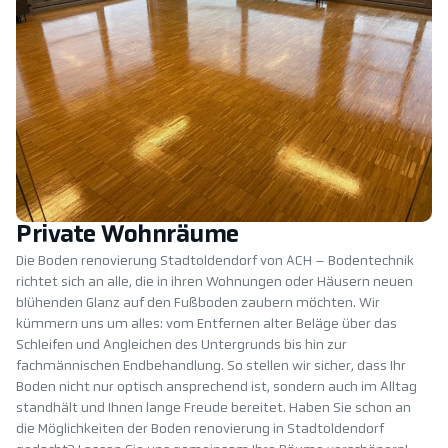
Private Wohnräume
Die Boden renovierung Stadtoldendorf von ACH – Bodentechnik
richtet sich an alle, die in ihren Wohnungen oder Häusern neuen
blühenden Glanz auf den Fußboden zaubern möchten. Wir
kümmern uns um alles: vom Entfernen alter Beläge über das
Schleifen und Angleichen des Untergrunds bis hin zur
fachmännischen Endbehandlung. So stellen wir sicher, dass Ihr
Boden nicht nur optisch ansprechend ist, sondern auch im Alltag
standhält und Ihnen lange Freude bereitet. Haben Sie schon an
die Möglichkeiten der Boden renovierung in Stadtoldendorf