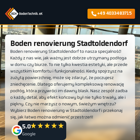
+49 4033483715
Boden renovierung Stadtoldendorf
Boden renovierung Stadtoldendorf to nasza specjalność!
Każdy z nas wie, jak ważny jest dobrze utrzymany podłoga
w domu czy biurze. To nie tylko kwestia estetyki, ale przede
wszystkim komfortu i funkcjonalności. Kiedy spojrzysz na
zużytą powierzchnię, może się zdarzyć, że poczujesz
zniechęcenie. Dlatego oferujemy kompleksową renowację
podłóg, która przywróci im dawny blask. Nasz zespół zadba
o każdy detal, aby efekt końcowy był nie tylko trwały, ale i
piękny. Czy nie marzysz o nowym, świeżym wnętrzu?
Wybierz Boden renovierung w Stadtoldendorf i przekonaj
się, jak łatwo można odmienić przestrzeń!
5.0
Google