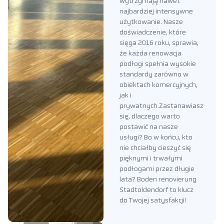
wytrzymają nawet
najbardziej intensywne
użytkowanie. Nasze
doświadczenie, które
sięga 2016 roku, sprawia,
że każda renowacja
podłogi spełnia wysokie
standardy zarówno w
obiektach komercyjnych,
jak i
prywatnych.Zastanawiasz
się, dlaczego warto
postawić na nasze
usługi? Bo w końcu, kto
nie chciałby cieszyć się
pięknymi i trwałymi
podłogami przez długie
lata? Boden renovierung
Stadtoldendorf to klucz
do Twojej satysfakcji!