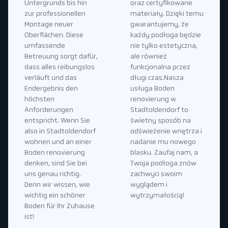
Untergrunds bis hin
oraz certyfikowane
zur professionellen
materiały. Dzięki temu
Montage neuer
gwarantujemy, że
Oberflächen. Diese
każdy podłoga będzie
umfassende
nie tylko estetyczna,
Betreuung sorgt dafür,
ale również
dass alles reibungslos
funkcjonalna przez
verläuft und das
długi czas.Nasza
Endergebnis den
usługa Boden
höchsten
renovierung w
Anforderungen
Stadtoldendorf to
entspricht. Wenn Sie
świetny sposób na
also in Stadtoldendorf
odświeżenie wnętrza i
wohnen und an einer
nadanie mu nowego
Boden renovierung
blasku. Zaufaj nam, a
denken, sind Sie bei
Twoja podłoga znów
uns genau richtig.
zachwyci swoim
Denn wir wissen, wie
wyglądem i
wichtig ein schöner
wytrzymałością!
Boden für Ihr Zuhause
ist!