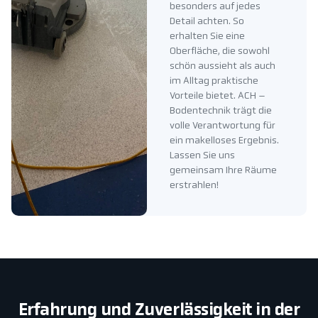
besonders auf jedes
Detail achten. So
erhalten Sie eine
Oberfläche, die sowohl
schön aussieht als auch
im Alltag praktische
Vorteile bietet. ACH –
Bodentechnik trägt die
volle Verantwortung für
ein makelloses Ergebnis.
Lassen Sie uns
gemeinsam Ihre Räume
erstrahlen!
Erfahrung und Zuverlässigkeit in der