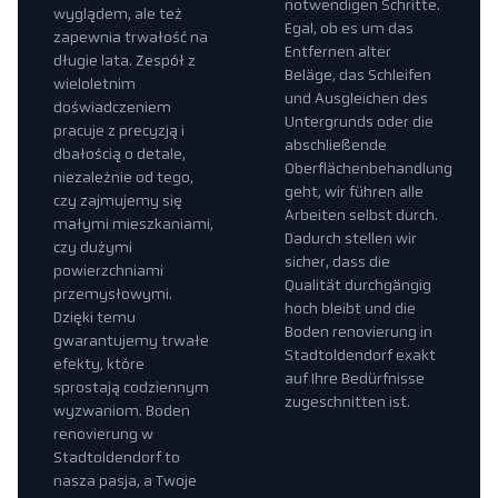
notwendigen Schritte.
wyglądem, ale też
Egal, ob es um das
zapewnia trwałość na
Entfernen alter
długie lata. Zespół z
Beläge, das Schleifen
wieloletnim
und Ausgleichen des
doświadczeniem
Untergrunds oder die
pracuje z precyzją i
abschließende
dbałością o detale,
Oberflächenbehandlung
niezależnie od tego,
geht, wir führen alle
czy zajmujemy się
Arbeiten selbst durch.
małymi mieszkaniami,
Dadurch stellen wir
czy dużymi
sicher, dass die
powierzchniami
Qualität durchgängig
przemysłowymi.
hoch bleibt und die
Dzięki temu
Boden renovierung in
gwarantujemy trwałe
Stadtoldendorf exakt
efekty, które
auf Ihre Bedürfnisse
sprostają codziennym
zugeschnitten ist.
wyzwaniom. Boden
renovierung w
Stadtoldendorf to
nasza pasja, a Twoje