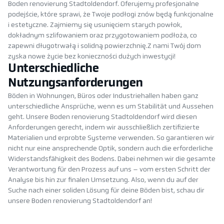
Boden renovierung Stadtoldendorf. Oferujemy profesjonalne
podejście, które sprawi, że Twoje podłogi znów będą funkcjonalne
i estetyczne. Zajmiemy się usunięciem starych powłok,
dokładnym szlifowaniem oraz przygotowaniem podłoża, co
zapewni długotrwałą i solidną powierzchnię.Z nami Twój dom
zyska nowe życie bez konieczności dużych inwestycji!
Unterschiedliche
Nutzungsanforderungen
Böden in Wohnungen, Büros oder Industriehallen haben ganz
unterschiedliche Ansprüche, wenn es um Stabilität und Aussehen
geht. Unsere Boden renovierung Stadtoldendorf wird diesen
Anforderungen gerecht, indem wir ausschließlich zertifizierte
Materialien und erprobte Systeme verwenden. So garantieren wir
nicht nur eine ansprechende Optik, sondern auch die erforderliche
Widerstandsfähigkeit des Bodens. Dabei nehmen wir die gesamte
Verantwortung für den Prozess auf uns – vom ersten Schritt der
Analyse bis hin zur finalen Umsetzung. Also, wenn du auf der
Suche nach einer soliden Lösung für deine Böden bist, schau dir
unsere Boden renovierung Stadtoldendorf an!