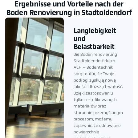
Ergebnisse und Vorteile nach der
Boden Renovierung in Stadtoldendorf
Langlebigkeit
und
Belastbarkeit
Die Boden renovierung
Stadtoldendorf durch
ACH – Bodentechnik
sorgt dafür, że Twoje
podłogi zyskują nową
jakość i dłuższą trwałość.
Dzięki zastosowaniu
tylko certyfikowanych
materiałów oraz
starannie przemyślanym
procesom, możemy
zapewnić, że odnawiane
powierzchnie