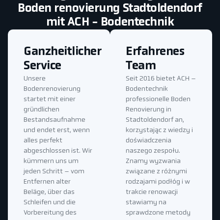
Boden renovierung Stadtoldendorf
mit ACH - Bodentechnik
Ganzheitlicher
Erfahrenes
Service
Team
Unsere
Seit 2016 bietet ACH –
Bodenrenovierung
Bodentechnik
startet mit einer
professionelle Boden
gründlichen
Renovierung in
Bestandsaufnahme
Stadtoldendorf an,
und endet erst, wenn
korzystając z wiedzy i
alles perfekt
doświadczenia
abgeschlossen ist. Wir
naszego zespołu.
kümmern uns um
Znamy wyzwania
jeden Schritt – vom
związane z różnymi
Entfernen alter
rodzajami podłóg i w
Beläge, über das
trakcie renowacji
Schleifen und die
stawiamy na
Vorbereitung des
sprawdzone metody