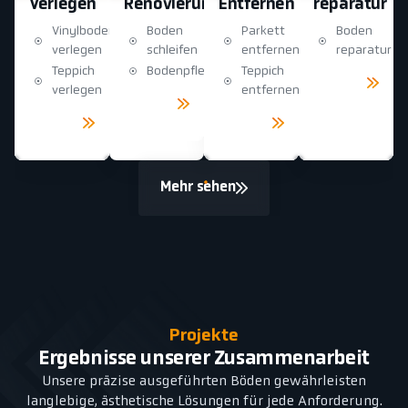
Verlegen
Renovierung
Entfernen
reparatur
Vinylboden
Boden
Parkett
Boden
verlegen
schleifen
entfernen
reparatur
Teppich
Bodenpflege
Teppich
Mehr
sehen
verlegen
entfernen
Mehr
sehen
Mehr
Mehr
sehen
sehen
Mehr sehen
Projekte
Ergebnisse unserer Zusammenarbeit
Unsere präzise ausgeführten Böden gewährleisten
langlebige, ästhetische Lösungen für jede Anforderung.