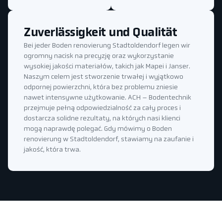
Zuverlässigkeit und Qualität
Bei jeder Boden renovierung Stadtoldendorf legen wir
ogromny nacisk na precyzję oraz wykorzystanie
wysokiej jakości materiałów, takich jak Mapei i Janser.
Naszym celem jest stworzenie trwałej i wyjątkowo
odpornej powierzchni, która bez problemu zniesie
nawet intensywne użytkowanie. ACH – Bodentechnik
przejmuje pełną odpowiedzialność za cały proces i
dostarcza solidne rezultaty, na których nasi klienci
mogą naprawdę polegać. Gdy mówimy o Boden
renovierung w Stadtoldendorf, stawiamy na zaufanie i
jakość, która trwa.