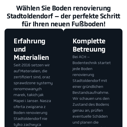
Wählen Sie Boden renovierung
Stadtoldendorf – der perfekte Schritt
für Ihren neuen Fußboden!
Erfahrung
Komplette
und
Betreuung
Materialien
Bei ACH –
Bodentechnik startet
Seit 2016 setzen wir
jede Boden
auf Materialien, die
renovierung
zertifiziert sind, oraz
Stadtoldendorf mit
sprawdzone systemy
einer gründlichen
renomowanych
Bestandsaufnahme.
marek, takich jak
Wir schauen uns den
Mapei i Janser. Nasza
Zustand des Bodens
oferta związana z
genau an, prüfen
Boden renovierung
eventuelle Schäden
Stadtoldendorf nie
und planen die
tylko zachwyca