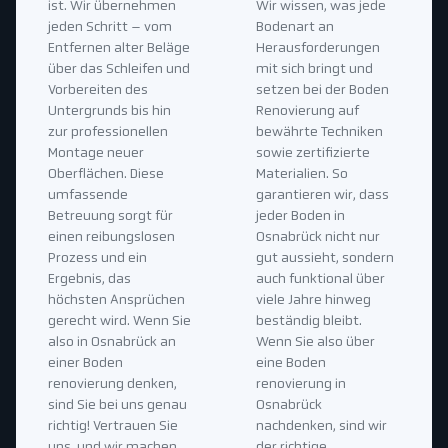
ist. Wir übernehmen
Wir wissen, was jede
jeden Schritt – vom
Bodenart an
Entfernen alter Beläge
Herausforderungen
über das Schleifen und
mit sich bringt und
Vorbereiten des
setzen bei der Boden
Untergrunds bis hin
Renovierung auf
zur professionellen
bewährte Techniken
Montage neuer
sowie zertifizierte
Oberflächen. Diese
Materialien. So
umfassende
garantieren wir, dass
Betreuung sorgt für
jeder Boden in
einen reibungslosen
Osnabrück nicht nur
Prozess und ein
gut aussieht, sondern
Ergebnis, das
auch funktional über
höchsten Ansprüchen
viele Jahre hinweg
gerecht wird. Wenn Sie
beständig bleibt.
also in Osnabrück an
Wenn Sie also über
einer Boden
eine Boden
renovierung denken,
renovierung in
sind Sie bei uns genau
Osnabrück
richtig! Vertrauen Sie
nachdenken, sind wir
uns, und wir machen
der richtige