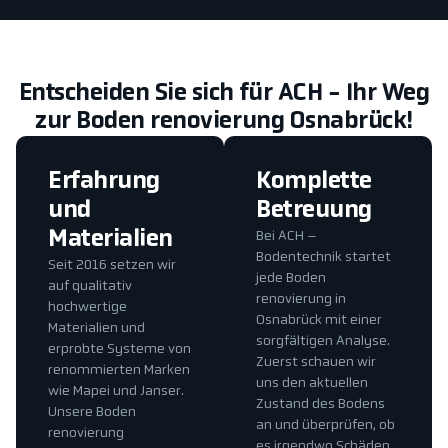
Entscheiden Sie sich für ACH - Ihr Weg
zur Boden renovierung Osnabrück!
Erfahrung
Komplette
und
Betreuung
Materialien
Bei ACH –
Bodentechnik startet
Seit 2016 setzen wir
jede Boden
auf qualitativ
renovierung in
hochwertige
Osnabrück mit einer
Materialien und
sorgfältigen Analyse.
erprobte Systeme von
Zuerst schauen wir
renommierten Marken
uns den aktuellen
wie Mapei und Janser.
Zustand des Bodens
Unsere Boden
an und überprüfen, ob
renovierung
es irgendwo Schäden