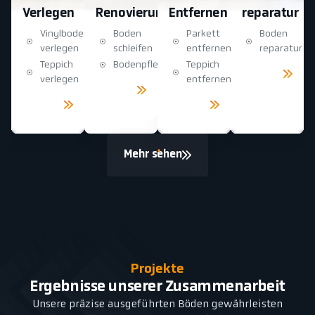
Verlegen
Renovierung
Entfernen
reparatur
Vinylboden
Boden
Parkett
Boden
verlegen
schleifen
entfernen
reparatur
Teppich
Bodenpflege
Teppich
Mehr
sehen
verlegen
entfernen
Mehr
sehen
Mehr
Mehr
sehen
sehen
Mehr sehen
Projekte
Ergebnisse unserer Zusammenarbeit
Unsere präzise ausgeführten Böden gewährleisten