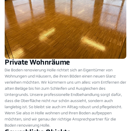
Private Wohnräume
Die Boden renovierung Holle richtet sich an Eigentümer von
Wohnungen und Häusern, die ihren Böden einen neuen Glanz
verleihen möchten. Wir kümmern uns um alles: vom Entfernen der
alten Beläge bis hin zum Schleifen und Ausgleichen des
Untergrunds. Unsere professionelle Endbehandlung sorgt dafür,
dass die Oberfläche nicht nur schön aussieht, sondern auch
langlebig ist. So bleibt sie auch im Alltag robust und pflegeleicht.
Wenn Sie also in Holle wohnen und Ihren Boden aufpeppen
möchten, sind wir genau der richtige Ansprechpartner für die
Boden renovierung Holle.