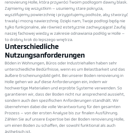
renovierung Holle, która przywróci Twoim podłogom dawny blask.
Zajmiemy się wszystkim – usuniemy stare pokrycia,
wyszlifujemy powierzchnię i przygotujemy podłoże, aby stworzyć
trwałą i mocną nawierzchnię. Dzięki nam, Twoje podłogi będą nie
tylko funkcjonalne, ale również estetycznie zachwycające! Zaufaj
naszej fachowej wiedzy w zakresie odnawiania podłóg w Holle –
to drobny krok do lepszego wnętrza.
Unterschiedliche
Nutzungsanforderungen
Böden in Wohnungen, Büros oder Industriehallen haben sehr
unterschiedliche Bedürfnisse, wenn es um Belastbarkeit und das
äußere Erscheinungsbild geht. Bei unserer Boden renovierung in
Holle gehen wir auf diese Anforderungen ein, indem wir
hochwertige Materialien und erprobte Systeme verwenden. So
garantieren wir, dass der Boden nicht nur ansprechend aussieht,
sondern auch den spezifischen Anforderungen standhält. Wir
übernehmen dabei die volle Verantwortung für den gesamten
Prozess – von der ersten Analyse bis zur finalen Ausführung.
Zählen Sie auf unsere Expertise bei der Boden renovierung Holle,
um einen Boden zu schaffen, der sowohl funktional als auch
ästhetisch ist.