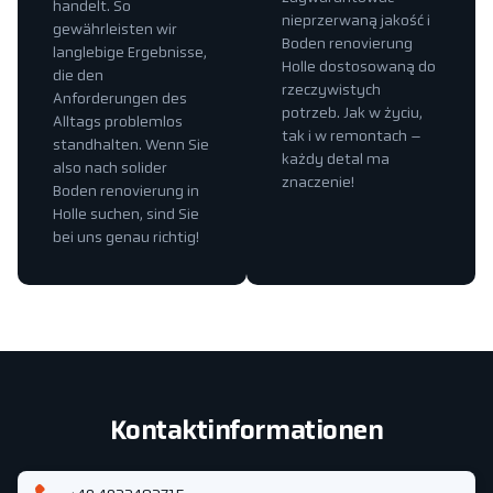
handelt. So
nieprzerwaną jakość i
gewährleisten wir
Boden renovierung
langlebige Ergebnisse,
Holle dostosowaną do
die den
rzeczywistych
Anforderungen des
potrzeb. Jak w życiu,
Alltags problemlos
tak i w remontach –
standhalten. Wenn Sie
każdy detal ma
also nach solider
znaczenie!
Boden renovierung in
Holle suchen, sind Sie
bei uns genau richtig!
Kontaktinformationen