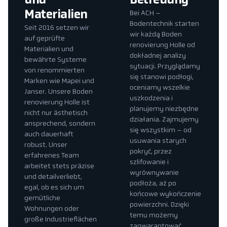
und
Betreuung
Materialien
Bei ACH –
Bodentechnik starten
Seit 2016 setzen wir
wir każdą Boden
auf geprüfte
renovierung Holle od
Materialien und
dokładnej analizy
bewährte Systeme
sytuacji. Przyglądamy
von renommierten
się stanowi podłogi,
Marken wie Mapei und
oceniamy wszelkie
Janser. Unsere Boden
uszkodzenia i
renovierung Holle ist
planujemy niezbędne
nicht nur ästhetisch
działania. Zajmujemy
ansprechend, sondern
się wszystkim – od
auch dauerhaft
usuwania starych
robust. Unser
pokryć, przez
erfahrenes Team
szlifowanie i
arbeitet stets präzise
wyrównywanie
und detailverliebt,
podłoża, aż po
egal, ob es sich um
końcowe wykończenie
gemütliche
powierzchni. Dzięki
Wohnungen oder
temu możemy
große Industrieflächen
zagwarantować