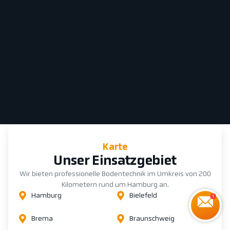
Karte
Unser Einsatzgebiet
Wir bieten professionelle Bodentechnik im Umkreis von 200
Kilometern rund um Hamburg an.
Hamburg
Bielefeld
Brema
Braunschweig