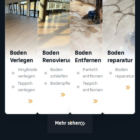
Boden
Boden
Boden
Boden
Verlegen
Renovierung
Entfernen
reparatur
Vinylboden
Boden
Parkett
Boden
verlegen
schleifen
entfernen
reparatur
Teppich
Bodenpflege
Teppich
Mehr
sehen
verlegen
entfernen
Mehr
sehen
Mehr
Mehr
sehen
sehen
Mehr sehen