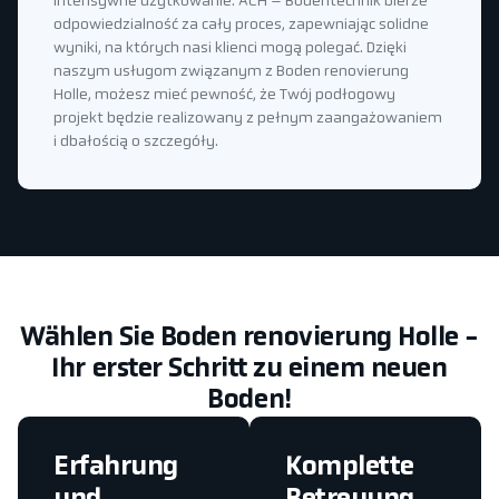
intensywne użytkowanie. ACH – Bodentechnik bierze
odpowiedzialność za cały proces, zapewniając solidne
wyniki, na których nasi klienci mogą polegać. Dzięki
naszym usługom związanym z Boden renovierung
Holle, możesz mieć pewność, że Twój podłogowy
projekt będzie realizowany z pełnym zaangażowaniem
i dbałością o szczegóły.
Wählen Sie Boden renovierung Holle -
Ihr erster Schritt zu einem neuen
Boden!
Erfahrung
Komplette