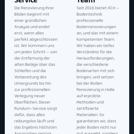
Service
Team
Die Renovierung Ihrer
Seit 2016 bietet ACH –
Böden beginnt mit
Bodentechnik
einer gründlichen
professionelle
Analyse und endet
Bodenrenovierungen
erst, wenn alles
an, und das mit einem
perfekt abgeschlossen
kompetenten Team.
ist. Wir kümmern uns
Wir haben ein tiefes
um jeden Schritt – von
Verständnis für die
der Entfernung der
Herausforderungen,
alten Beläge über das
die verschiedene
Schleifen und die
Bodenarten mit sich
Vorbereitung des
bringen, und setzen
Untergrunds bis hin
bei der Boden
zur professionellen
Renovierung in Holle
Verlegung neuer
auf erprobte
Oberflächen. Dieser
Methoden und
Rundum-Service sorgt
zertifizierte
dafür, dass alles
Materialien. So
reibungslos läuft und
garantieren wir, dass
das Ergebnis höchsten
jeder Boden nicht nur
Ansprüchen genügt.
gut aussieht, sondern