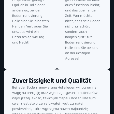
Egal, ob in Holle oder
auch functional bleibt,
anderswo, bei der
und das über lange
Boden renovierung
Zeit. Wer möchte
Holle sind Sie in besten
nicht, dass sein Boden
Händen. Vertrauen Sie
nicht nur schön,
uns, das wird ein
sondern auch
Unterschied wie Tag
langlebig ist? Mit
und Nacht!
Boden renovierung
Holle sind Sie bei uns
an der richtigen
Adresse!
Zuverlässigkeit und Qualität
Bei jeder Boden renovierung Holle legen wir ogromną
wagę na precyzję oraz wykorzystywanie materiałów
najwyższej jakości, takich jak Mapei i Janser. Naszym
celem jest stworzenie trwałej i wytrzymałej
powierzchni, która wytrzyma nawet najbardziej