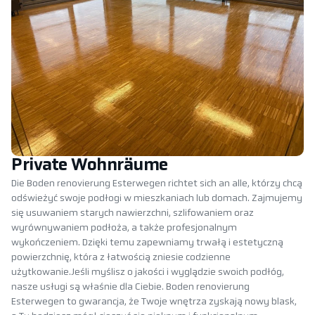
Private Wohnräume
Die Boden renovierung Esterwegen richtet sich an alle, którzy chcą
odświeżyć swoje podłogi w mieszkaniach lub domach. Zajmujemy
się usuwaniem starych nawierzchni, szlifowaniem oraz
wyrównywaniem podłoża, a także profesjonalnym
wykończeniem. Dzięki temu zapewniamy trwałą i estetyczną
powierzchnię, która z łatwością zniesie codzienne
użytkowanie.Jeśli myślisz o jakości i wyglądzie swoich podłóg,
nasze usługi są właśnie dla Ciebie. Boden renovierung
Esterwegen to gwarancja, że Twoje wnętrza zyskają nowy blask,