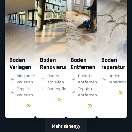
Boden
Boden
Boden
Boden
Verlegen
Renovierung
Entfernen
reparatur
Vinylboden
Boden
Parkett
Boden
verlegen
schleifen
entfernen
reparatur
Teppich
Bodenpflege
Teppich
Mehr
sehen
verlegen
entfernen
Mehr
sehen
Mehr
Mehr
sehen
sehen
Mehr sehen