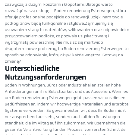
zazwyczaj z dużymi kosztami i kłopotami. Dlatego warto
rozważyć naszą usługę – Boden renovierung Esterwegen, która
oferuje profesjonalne podejście do renowacji. Dzięki nam twoje
podłogi znów będą funkcjonalne i stylowe.Zajmujemy się
usuwaniem starych materiałów, szlifowaniem oraz odpowiednim
przygotowaniem podłoża, co pozwala uzyskać trwałą i
wytrzymałą powierzchnię. Nie musisz się martwić o
długoterminowe problemy, bo Boden renovierung Esterwegen to
sposób na odnowienie, który ożywi każde wnętrze. Gotowy na
zmianę?
Unterschiedliche
Nutzungsanforderungen
Böden in Wohnungen, Büros oder Industriehallen stellen hohe
Anforderungen an ihre Belastbarkeit und das Aussehen. Wenn es
um Boden renovierung Esterwegen geht, passen wir uns diesen
Bedürfnissen an, indem wir hochwertige Materialien und erprobte
Systeme verwenden. So gewährleisten wir, dass Ihr Boden nicht
nur ansprechend aussieht, sondern auch all den Belastungen
standhält, die im Alltag auf ihn zukommen. Wir übernehmen die
gesamte Verantwortung für den Prozess, vom ersten Schritt der