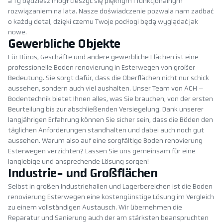
a Ty będziesz mógł cieszyć się pięknym i funkcjonalnym
rozwiązaniem na lata. Nasze doświadczenie pozwala nam zadbać
o każdy detal, dzięki czemu Twoje podłogi będą wyglądać jak
nowe.
Gewerbliche Objekte
Für Büros, Geschäfte und andere gewerbliche Flächen ist eine
professionelle Boden renovierung in Esterwegen von großer
Bedeutung. Sie sorgt dafür, dass die Oberflächen nicht nur schick
aussehen, sondern auch viel aushalten. Unser Team von ACH –
Bodentechnik bietet Ihnen alles, was Sie brauchen, von der ersten
Beurteilung bis zur abschließenden Versiegelung. Dank unserer
langjährigen Erfahrung können Sie sicher sein, dass die Böden den
täglichen Anforderungen standhalten und dabei auch noch gut
aussehen. Warum also auf eine sorgfältige Boden renovierung
Esterwegen verzichten? Lassen Sie uns gemeinsam für eine
langlebige und ansprechende Lösung sorgen!
Industrie- und Großflächen
Selbst in großen Industriehallen und Lagerbereichen ist die Boden
renovierung Esterwegen eine kostengünstige Lösung im Vergleich
zu einem vollständigen Austausch. Wir übernehmen die
Reparatur und Sanierung auch der am stärksten beanspruchten