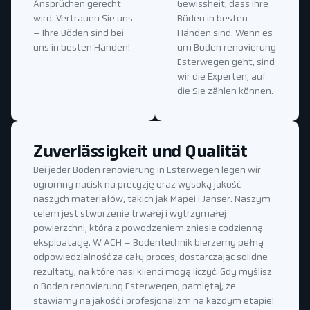
Ansprüchen gerecht
Gewissheit, dass Ihre
wird. Vertrauen Sie uns
Böden in besten
– Ihre Böden sind bei
Händen sind. Wenn es
uns in besten Händen!
um Boden renovierung
Esterwegen geht, sind
wir die Experten, auf
die Sie zählen können.
Zuverlässigkeit und Qualität
Bei jeder Boden renovierung in Esterwegen legen wir
ogromny nacisk na precyzję oraz wysoką jakość
naszych materiałów, takich jak Mapei i Janser. Naszym
celem jest stworzenie trwałej i wytrzymałej
powierzchni, która z powodzeniem zniesie codzienną
eksploatację. W ACH – Bodentechnik bierzemy pełną
odpowiedzialność za cały proces, dostarczając solidne
rezultaty, na które nasi klienci mogą liczyć. Gdy myślisz
o Boden renovierung Esterwegen, pamiętaj, że
stawiamy na jakość i profesjonalizm na każdym etapie!