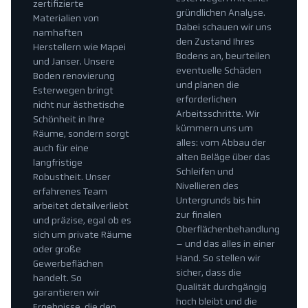
zertifizierte
gründlichen Analyse.
Materialien von
Dabei schauen wir uns
namhaften
den Zustand Ihres
Herstellern wie Mapei
Bodens an, beurteilen
und Janser. Unsere
eventuelle Schäden
Boden renovierung
und planen die
Esterwegen bringt
erforderlichen
nicht nur ästhetische
Arbeitsschritte. Wir
Schönheit in Ihre
kümmern uns um
Räume, sondern sorgt
alles: vom Abbau der
auch für eine
alten Beläge über das
langfristige
Schleifen und
Robustheit. Unser
Nivellieren des
erfahrenes Team
Untergrunds bis hin
arbeitet detailverliebt
zur finalen
und präzise, egal ob es
Oberflächenbehandlung
sich um private Räume
– und das alles in einer
oder große
Hand. So stellen wir
Gewerbeflächen
sicher, dass die
handelt. So
Qualität durchgängig
garantieren wir
hoch bleibt und die
Ergebnisse, die den