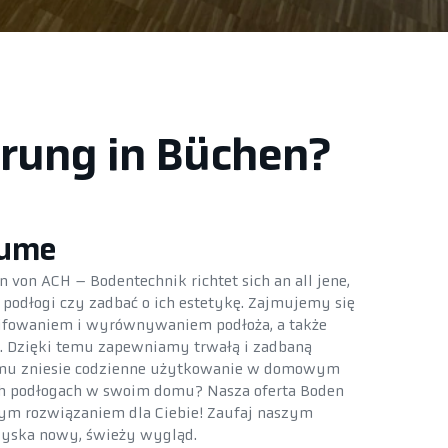
erung in Büchen?
äume
 von ACH – Bodentechnik richtet sich an all jene,
podłogi czy zadbać o ich estetykę. Zajmujemy się
lifowaniem i wyrównywaniem podłoża, a także
 Dzięki temu zapewniamy trwałą i zadbaną
lemu zniesie codzienne użytkowanie w domowym
ch podłogach w swoim domu? Nasza oferta Boden
nym rozwiązaniem dla Ciebie! Zaufaj naszym
 zyska nowy, świeży wygląd.