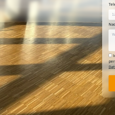
Te
Nac
I
per
Dat