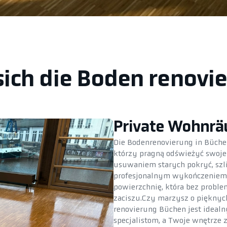
sich die Boden renovi
Private Wohnr
Die Bodenrenovierung in Büchen
którzy pragną odświeżyć swoje 
usuwaniem starych pokryć, sz
profesjonalnym wykończeniem.
powierzchnię, która bez prob
zaciszu.Czy marzysz o piękny
renovierung Büchen jest ideal
specjalistom, a Twoje wnętrze