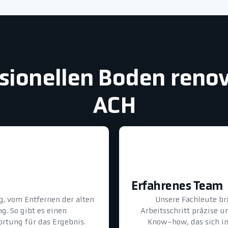
essionellen Boden reno
ACH
Erfahrenes Team
, vom Entfernen der alten
Unsere Fachleute br
g. So gibt es einen
Arbeitsschritt präzise 
rtung für das Ergebnis.
Know-how, das sich in