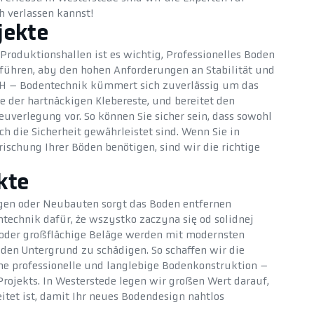
h verlassen kannst!
jekte
Produktionshallen ist es wichtig, Professionelles Boden
führen, aby den hohen Anforderungen an Stabilität und
CH – Bodentechnik kümmert sich zuverlässig um das
ve der hartnäckigen Klebereste, und bereitet den
euverlegung vor. So können Sie sicher sein, dass sowohl
ch die Sicherheit gewährleistet sind. Wenn Sie in
ischung Ihrer Böden benötigen, sind wir die richtige
kte
en oder Neubauten sorgt das Boden entfernen
echnik dafür, że wszystko zaczyna się od solidnej
 oder großflächige Beläge werden mit modernsten
 den Untergrund zu schädigen. So schaffen wir die
ne professionelle und langlebige Bodenkonstruktion –
rojekts. In Westerstede legen wir großen Wert darauf,
eitet ist, damit Ihr neues Bodendesign nahtlos