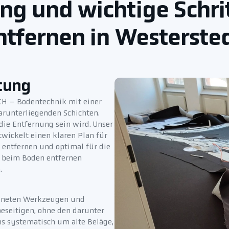
ng und wichtige Schri
ntfernen in Westerste
tung
CH – Bodentechnik mit einer
arunterliegenden Schichten.
ie Entfernung sein wird. Unser
wickelt einen klaren Plan für
 entfernen und optimal für die
ir beim Boden entfernen
.
eigneten Werkzeugen und
beseitigen, ohne den darunter
s systematisch um alte Beläge,