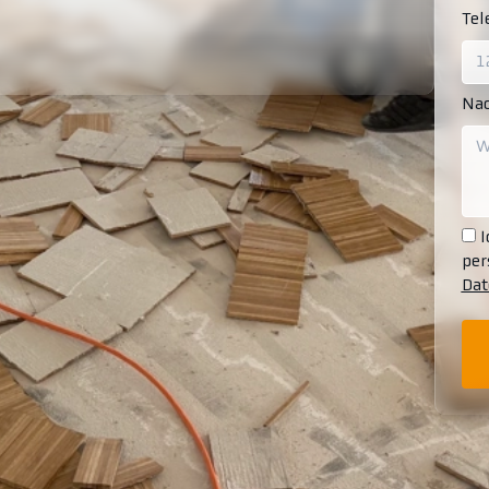
Te
Nac
I
per
Dat