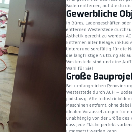
Boden entfernen, auf die du dic
Gewerbliche Ob
In Büros, Ladengeschäften oder 
entfernen Westerstede durchzu
Ästhetik gerecht zu werden. A
Entfernen alter Beläge, inklusi
Untergrund sorgfältig für die N
die langfristige Nutzung als au
Westerstede sind und eine Auffr
Wahl für Sie!
Große Bauproje
Bei umfangreichen Renovierung
Westerstede durch ACH – Bodent
podstawy. Alte Industrieböden
Maschinen entfernt, ohne dabei
idealen Voraussetzungen für ei
unabhängig von der Größe des P
dass jede Fläche perfekt vorber
umgesetzt werden kann.