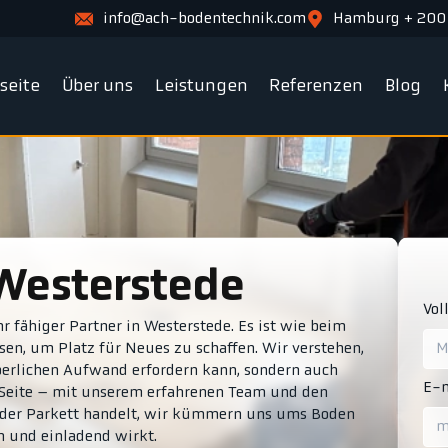
info@ach-bodentechnik.com
Hamburg + 200
tseite
Über uns
Leistungen
Referenzen
Blog
 Westerstede
Vol
r fähiger Partner in Westerstede. Es ist wie beim
en, um Platz für Neues zu schaffen. Wir verstehen,
perlichen Aufwand erfordern kann, sondern auch
E-m
r Seite – mit unserem erfahrenen Team und den
n oder Parkett handelt, wir kümmern uns ums Boden
h und einladend wirkt.