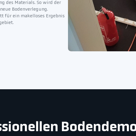
g des Materials. So wird der
e neue Bodenverlegung.
tt für ein makelloses Ergebnis
gebiet.
essionellen Bodendemo