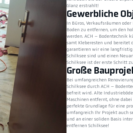
Glanz erstrahlt!
Gewerbliche Ob
In Büros, Verkaufsräumen oder P
Boden zu entfernen, um den ho
werden. ACH – Bodentechnik kü
samt Kleberesten und bereitet d
garantieren wir eine langfristi
Schilksee sind und einen Neuan
Schilksee ist der erste Schritt 
Große Bauproje
Bei umfangreichen Renovierung
Schilksee durch ACH – Bodentec
befreit wird. Alte Industrieböd
Maschinen entfernt, ohne dabei
perfekte Grundlage für eine pro
umfangreich Ihr Projekt auch s
und an einer soliden Basis inter
entfernen Schilksee!