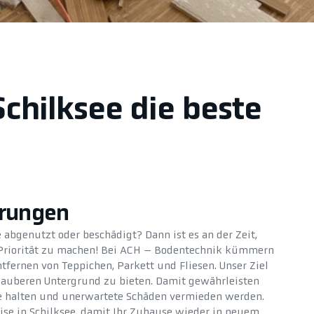
Schilksee die beste
erungen
abgenutzt oder beschädigt? Dann ist es an der Zeit,
 Priorität zu machen! Bei ACH – Bodentechnik kümmern
tfernen von Teppichen, Parkett und Fliesen. Unser Ziel
d sauberen Untergrund zu bieten. Damit gewährleisten
ge halten und unerwartete Schäden vermieden werden.
tise in Schilksee, damit Ihr Zuhause wieder in neuem