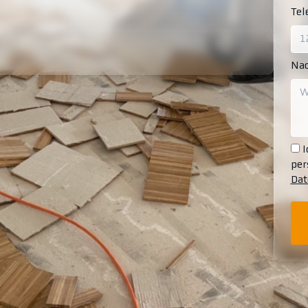
Te
Nac
I
per
Dat