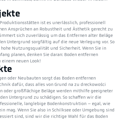
jekte
roduktionsstätten ist es unerlässlich, professionell
hen Ansprüchen an Robustheit und Ästhetik gerecht zu
mmert sich zuverlässig um das Entfernen alter Beläge
en Untergrund sorgfältig auf die neue Verlegung vor. So
g hohe Nutzungsqualität und Sicherheit. Wenn Sie in
fang planen, denken Sie daran: Boden entfernen
zu einem neuen Look!
kte
en oder Neubauten sorgt das Boden entfernen
hnik dafür, dass alles von Grund na zu dreckowości
en oder großflächige Beläge werden mithilfe geeigneter
 den Untergrund zu schädigen. So schaffen wir die
fessionelle, langlebige Bodenkonstruktion – egal, wie
ein mag. Wenn Sie also in Schilksee oder Umgebung sind
essiert sind, sind wir die richtige Wahl für das Boden