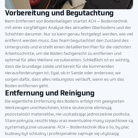
Vorbereitung und Begutachtung
Beim Entfernen von Bodenbelägen startet ACH – Bodentechnik
mit einer sorgfältigen Analyse des aktuellen Oberbodens und der
Schichten darunter. Nur so kann genau festgelegt werden, wie viel
entfernt werden muss. Das Team begutachtet den Zustand des
Untergrunds und erstellt einen detaillierten Plan für die nächsten
Arbeitsschritte, um die Böden fachgerecht zu entfernen und
optimal für alles Weitere vorzubereiten. Schließlich ist es wichtig,
dass die Grundlage solide und bereit für die kommenden
Herausforderungen ist. Egal, ob in Sande oder anderswo, wir
sorgen dafür, dass alles reibungslos verläuft, wenn es um das
Boden entfernen geht.
Entfernung und Reinigung
Die eigentliche Entfernung des Bodens erfolgt mit geeigneten
Werkzeugen und Maschinen, które skutecznie eliminują
pozostałości materiałów, nie uszkadzając jednocześnie podłoża.
Stare pokrycia, resztki kleju oraz ewentualne masy szpachlowe są
systematycznie usuwane. ACH – Bodentechnik dba o to, by plac
budowy był schludny i profesjonalnie zajmuje się utylizacją