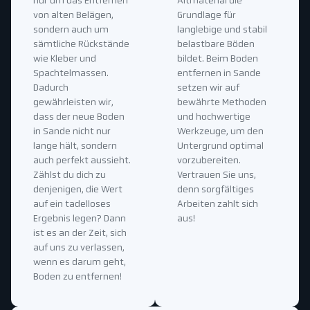
nur um das Entfernen
Altmaterial die
von alten Belägen,
Grundlage für
sondern auch um
langlebige und stabil
sämtliche Rückstände
belastbare Böden
wie Kleber und
bildet. Beim Boden
Spachtelmassen.
entfernen in Sande
Dadurch
setzen wir auf
gewährleisten wir,
bewährte Methoden
dass der neue Boden
und hochwertige
in Sande nicht nur
Werkzeuge, um den
lange hält, sondern
Untergrund optimal
auch perfekt aussieht.
vorzubereiten.
Zählst du dich zu
Vertrauen Sie uns,
denjenigen, die Wert
denn sorgfältiges
auf ein tadelloses
Arbeiten zahlt sich
Ergebnis legen? Dann
aus!
ist es an der Zeit, sich
auf uns zu verlassen,
wenn es darum geht,
Boden zu entfernen!