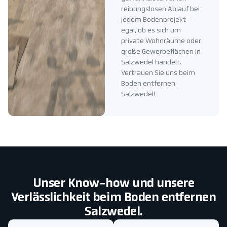
reibungslosen Ablauf bei
jedem Bodenprojekt –
egal, ob es sich um
private Wohnräume oder
große Gewerbeflächen in
Salzwedel handelt.
Vertrauen Sie uns beim
Boden entfernen
Salzwedel!
Unser Know-how und unsere
Verlässlichkeit beim Boden entfernen
Salzwedel.