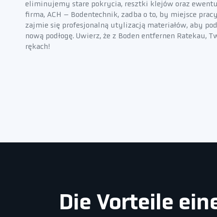
eliminujemy stare pokrycia, resztki klejów oraz ewen
firma, ACH – Bodentechnik, zadba o to, by miejsce pracy
zajmie się profesjonalną utylizacją materiałów, aby po
nową podłogę. Uwierz, że z Boden entfernen Ratekau, T
rękach!
Die Vorteile ei