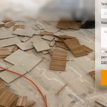
Te
Nac
I
per
Dat