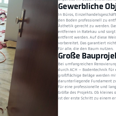
Gewerbliche Ob
In Büros, Einzelhandelsgeschäf
den Boden professionell zu ent
Ästhetik gerecht zu werden. D
entfernen in Ratekau und sorgt 
entfernt werden. Auf diese Wei
vorbereitet. Das garantiert nich
für alle, die den Raum nutzen.
Große Bauproje
Bei umfangreichen Renovierung
durch ACH – Bodentechnik für e
großflächige Beläge werden mit
darunterliegende Fundament zu 
für eine professionelle und la
Größe des Projekts. Ob kleines
ist der erste Schritt zu einem e