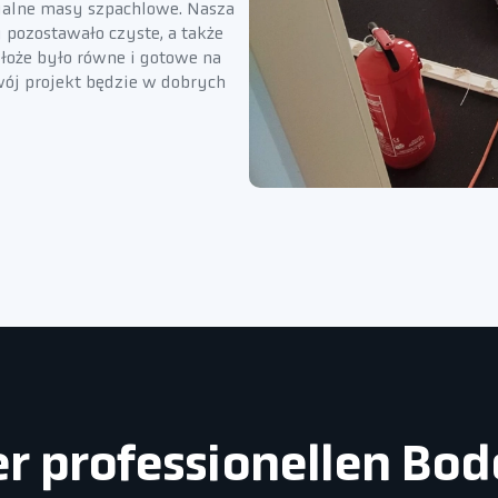
tualne masy szpachlowe. Nasza
 pozostawało czyste, a także
dłoże było równe i gotowe na
wój projekt będzie w dobrych
ner professionellen Bo